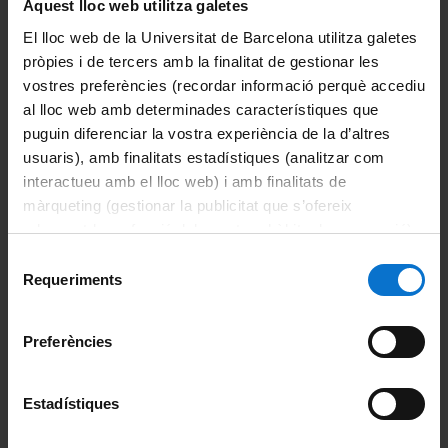
Aquest lloc web utilitza galetes
Programa
(PDF, 1007 KB)
El lloc web de la Universitat de Barcelona utilitza galetes
pròpies i de tercers amb la finalitat de gestionar les
vostres preferències (recordar informació perquè accediu
Comparteix-ho:
al lloc web amb determinades característiques que
puguin diferenciar la vostra experiència de la d’altres
Imprimeix
usuaris), amb finalitats estadístiques (analitzar com
interactueu amb el lloc web) i amb finalitats de
Departaments
màrqueting (gestionar la publicitat que s’ofereix
Biomedicina
adequant-la en funció dels vostres hàbits de navegació).
Per obtenir més informació sobre les galetes podeu
Selecció
Ciències Clíniques
consultar la
Política de galetes del lloc web de la
Requeriments
de
Universitat de Barcelona
.
consentiment
Ciències Fisiològiques
Preferències
Cirurgia i Especialitats Medicoquirúrgiques
Fonaments Clinics
Estadístiques
Medicina