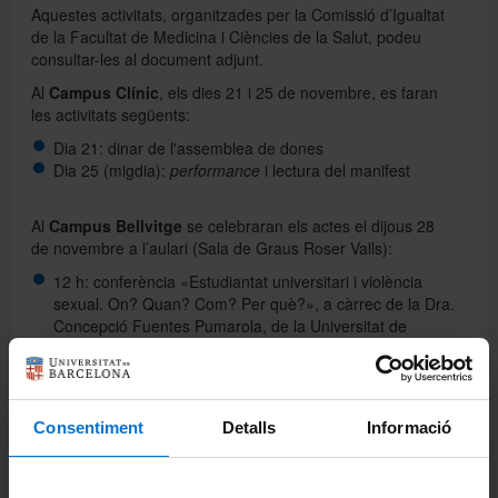
Aquestes activitats, organitzades per la Comissió d’Igualtat
de la Facultat de Medicina i Ciències de la Salut, podeu
consultar-les al document adjunt.
Al
Campus Clínic
, els dies 21 i 25 de novembre, es faran
les activitats següents:
Dia 21: dinar de l'assemblea de dones
Dia 25 (migdia):
performance
i lectura del manifest
Al
Campus Bellvitge
se celebraran els actes el dijous 28
de novembre a l’aulari (Sala de Graus Roser Valls):
12 h: conferència «Estudiantat universitari i violència
sexual. On? Quan? Com? Per què?», a càrrec de la Dra.
Concepció Fuentes Pumarola, de la Universitat de
Girona
12.45 h: presentació del curt
Nit de Festa
13 h: entrega de premis
13.45 h: lectura del manifest, a la primera planta de
Consentiment
Detalls
Informació
l'aulari