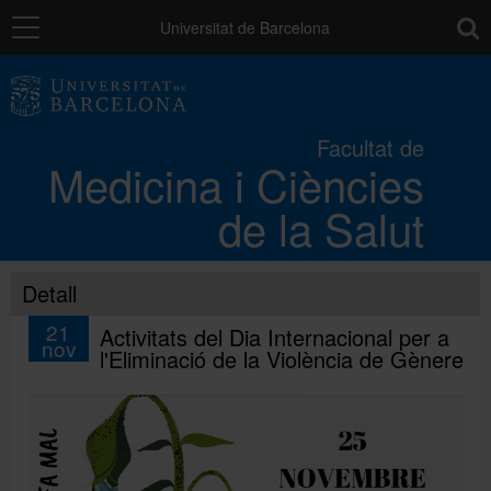
Navegació
toolb
Universitat de Barcelona
La Facultat
Facultat de
Medicina i Ciències
Els campus
de la Salut
Docència
Detall
Recerca
21
Activitats del Dia Internacional per a
nov
l'Eliminació de la Violència de Gènere
Mobilitat
Convocatòries i ajuts