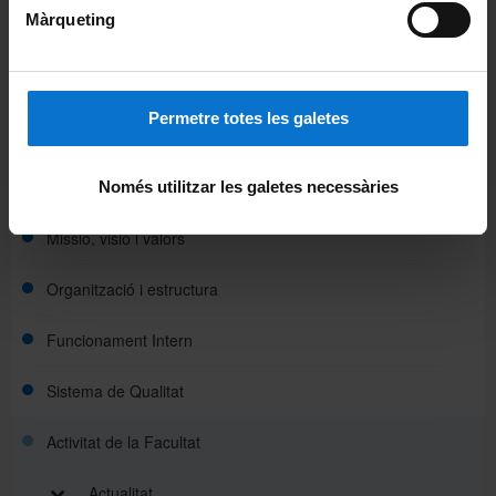
Màrqueting
Odontoestomatologia
Patologia i Terapèutica Experimental
Permetre totes les galetes
La Facultat
Coneix la Facultat
Només utilitzar les galetes necessàries
Missió, visió i valors
Organització i estructura
Funcionament Intern
Sistema de Qualitat
Activitat de la Facultat
Actualitat