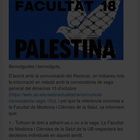
Directori
Español
English
Benvolgudes i benvolguts,
D’acord amb la comunicació del Rectorat, on trobareu tota
la informació en relació amb la convocatòria de vaga
general del dimecres 15 d’octubre
(
https://web.ub.edu/web/actualitat/w/comunicat-
convocatoria-vaga-15o
), i pel que fa referència concreta a
la Facultat de Medicina i Ciències de la Salut, us informem
que:
1.- Tothom té dret a adherir-se o no a la vaga. La Facultat
de Medicina i Ciències de la Salut de la UB respectarà les
decisions individuals en aquest sentit.