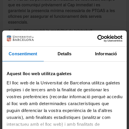
que es comuniqui prèviament al Cap immediat i es
garanteixi la presencia mínima necessària de PTGAS a les
oficines per assegurar el funcionament dels serveis
essencials.
4.- PDI: es permetrà la modalitat de teletreball.
Com sempre, en dies que a vegades poden ser complicats,
demanem a tots els membres de la Facultat seny i
prudència, i cas que hi hagi alguna incidència o possible
Consentiment
Detalls
Informació
conflicte, parlar amb els Caps d'Estudis corresponents i/o
amb les administradores de Centre.
Gràcies per la vostra col·laboració.
Aquest lloc web utilitza galetes
A continuació trobareu els enllaços a dos articles publicats
El lloc web de la Universitat de Barcelona utilitza galetes
la darrera setmana al BMJ que reflexionen sobre el paper
pròpies i de tercers amb la finalitat de gestionar les
de la comunitat mèdica internacional i la situació a Gaza i
Israel.
vostres preferències (recordar informació perquè accediu
al lloc web amb determinades característiques que
-
Gaza Genocide Advocacy
puguin diferenciar la vostra experiència de la d’altres
-
Gaza Genocide Medical Neutrality
usuaris), amb finalitats estadístiques (analitzar com
Cordialment,
interactueu amb el lloc web) i amb finalitats de