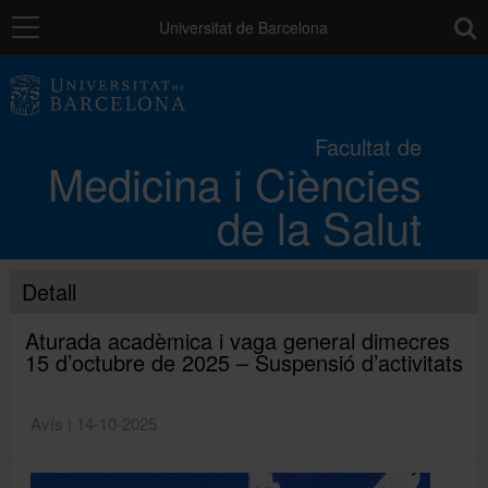
Navegació
toolb
Universitat de Barcelona
La Facultat
Facultat de
Medicina i Ciències
Els campus
de la Salut
Docència
Detall
Recerca
Aturada acadèmica i vaga general dimecres
15 d’octubre de 2025 – Suspensió d’activitats
Mobilitat
Avís | 14-10-2025
Convocatòries i ajuts