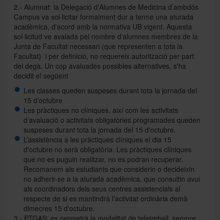
2.- Alumnat: la Delegació d'Alumnes de Medicina d’ambdós
Campus va sol·licitar formalment dur a terme una aturada
acadèmica, d'acord amb la normativa UB vigent. Aquesta
sol·licitud ve avalada pel nombre d'alumnes membres de la
Junta de Facultat necessari (que representen a tota la
Facultat) i per definició, no requereix autorització per part
del degà. Un cop avaluades possibles alternatives, s'ha
decidit el següent
Les classes queden suspeses durant tota la jornada del
15 d'octubre
Les pràctiques no clíniques, així com les activitats
d’avaluació o activitats obligatòries programades queden
suspeses durant tota la jornada del 15 d'octubre.
L’assistència a les pràctiques clíniques el dia 15
d'octubre no serà obligatòria. Les pràctiques clíniques
que no es puguin realitzar, no es podran recuperar.
Recomanem als estudiants que considerin o decideixin
no adherir-se a la aturada acadèmica, que consultin avui
als coordinadors dels seus centres assistencials al
respecte de si es mantindrà l’activitat ordinària demà
dimecres 15 d'octubre.
3.- PTGAS: es permetrà la modalitat de teletreball, sempre