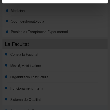
Fonaments Clinics
Medicina
Odontoestomatologia
Patologia i Terapèutica Experimental
La Facultat
Coneix la Facultat
Missió, visió i valors
Organització i estructura
Funcionament Intern
Sistema de Qualitat