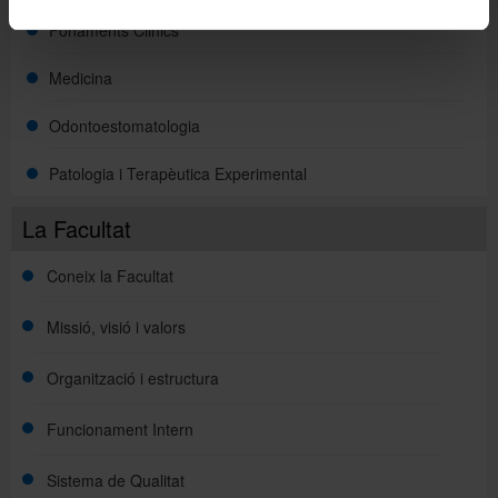
Fonaments Clinics
Medicina
Odontoestomatologia
Patologia i Terapèutica Experimental
La Facultat
Coneix la Facultat
Missió, visió i valors
Organització i estructura
Funcionament Intern
Sistema de Qualitat