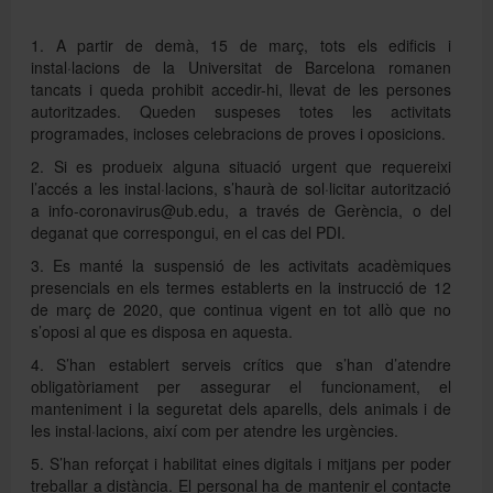
1. A partir de demà, 15 de març, tots els edificis i
instal·lacions de la Universitat de Barcelona romanen
tancats i queda prohibit accedir-hi, llevat de les persones
autoritzades. Queden suspeses totes les activitats
programades, incloses celebracions de proves i oposicions.
2. Si es produeix alguna situació urgent que requereixi
l’accés a les instal·lacions, s’haurà de sol·licitar autorització
a info-coronavirus@ub.edu, a través de Gerència, o del
deganat que correspongui, en el cas del PDI.
3. Es manté la suspensió de les activitats acadèmiques
presencials en els termes establerts en la instrucció de 12
de març de 2020, que continua vigent en tot allò que no
s’oposi al que es disposa en aquesta.
4. S’han establert serveis crítics que s’han d’atendre
obligatòriament per assegurar el funcionament, el
manteniment i la seguretat dels aparells, dels animals i de
les instal·lacions, així com per atendre les urgències.
5. S’han reforçat i habilitat eines digitals i mitjans per poder
treballar a distància. El personal ha de mantenir el contacte