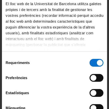
El lloc web de la Universitat de Barcelona utilitza galetes
pròpies i de tercers amb la finalitat de gestionar les
Comparteix-ho:
vostres preferències (recordar informació perquè accediu
al lloc web amb determinades característiques que
puguin diferenciar la vostra experiència de la d’altres
Imprimeix
usuaris), amb finalitats estadístiques (analitzar com
Departaments
interactueu amb el lloc web) i amb finalitats de
Biomedicina
màrqueting (gestionar la publicitat que s’ofereix
adequant-la en funció dels vostres hàbits de navegació).
Ciències Clíniques
Per obtenir més informació sobre les galetes podeu
Selecció
consultar la
Política de galetes del lloc web de la
Requeriments
de
Ciències Fisiològiques
Universitat de Barcelona
.
consentiment
Cirurgia i Especialitats Medicoquirúrgiques
Preferències
Fonaments Clinics
Estadístiques
Medicina
Odontoestomatologia
Màrqueting