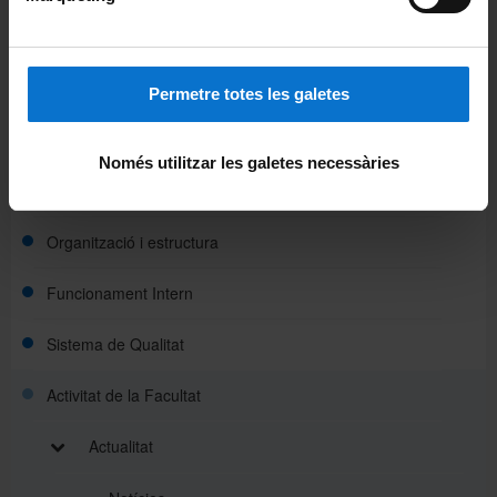
Patologia i Terapèutica Experimental
La Facultat
Permetre totes les galetes
Coneix la Facultat
Només utilitzar les galetes necessàries
Missió, visió i valors
Organització i estructura
Funcionament Intern
Sistema de Qualitat
Activitat de la Facultat
Actualitat