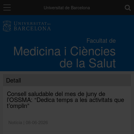
Navegació
toolb
Universitat de Barcelona
La Facultat
Facultat de
Medicina i Ciències
Els campus
de la Salut
Docència
Detall
Recerca
Consell saludable del mes de juny de
l’OSSMA: “Dedica temps a les activitats que
t’omplin”
Mobilitat
Notícia | 08-06-2026
Convocatòries i ajuts