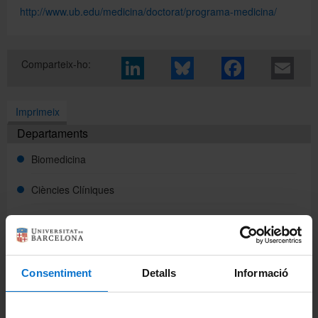
http://www.ub.edu/medicina/doctorat/programa-medicina/
Directori
Comparteix-ho:
Español
Imprimeix
Departaments
English
Biomedicina
Ciències Clíniques
Ciències Fisiològiques
Cirurgia i Especialitats Medicoquirúrgiques
Consentiment
Detalls
Informació
Fonaments Clinics
Medicina