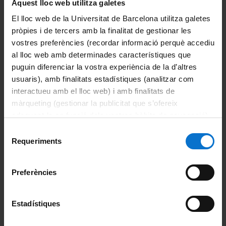
Aquest lloc web utilitza galetes
Odontoestomatologia
El lloc web de la Universitat de Barcelona utilitza galetes
pròpies i de tercers amb la finalitat de gestionar les
Patologia i Terapèutica Experimental
vostres preferències (recordar informació perquè accediu
al lloc web amb determinades característiques que
La Facultat
puguin diferenciar la vostra experiència de la d’altres
usuaris), amb finalitats estadístiques (analitzar com
Coneix la Facultat
interactueu amb el lloc web) i amb finalitats de
màrqueting (gestionar la publicitat que s’ofereix
Missió, visió i valors
adequant-la en funció dels vostres hàbits de navegació).
Per obtenir més informació sobre les galetes podeu
Selecció
Organització i estructura
consultar la
Política de galetes del lloc web de la
Requeriments
de
Universitat de Barcelona
.
Funcionament Intern
consentiment
Preferències
Sistema de Qualitat
Activitat de la Facultat
Estadístiques
Actualitat