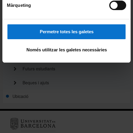
Màrqueting
Notícies
Avisos
Permetre totes les galetes
Agenda
Només utilitzar les galetes necessàries
Xarxes socials
Futurs estudiants
Beques i ajuts
Ubicació