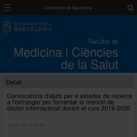
Navegació
toolb
Universitat de Barcelona
La Facultat
Facultat de
Medicina i Ciències
Els campus
de la Salut
Docència
Detall
Recerca
Convocatòria d'ajuts per a estades de recerca
a l'estranger per fomentar la menció de
doctor internacional durant el curs 2019-2020
Mobilitat
Avís | 09-10-2019
Convocatòries i ajuts