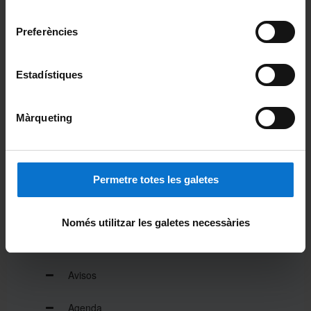
Universitat de Barcelona
.
consentiment
Coneix la Facultat
Preferències
Missió, visió i valors
Estadístiques
Organització i estructura
Funcionament Intern
Màrqueting
Sistema de Qualitat
Activitat de la Facultat
Permetre totes les galetes
Actualitat
Només utilitzar les galetes necessàries
Notícies
Avisos
Agenda