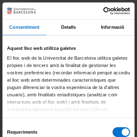
Imprimeix
Departaments
Biomedicina
Consentiment
Detalls
Informació
Ciències Clíniques
Aquest lloc web utilitza galetes
Ciències Fisiològiques
El lloc web de la Universitat de Barcelona utilitza galetes
Cirurgia i Especialitats Medicoquirúrgiques
pròpies i de tercers amb la finalitat de gestionar les
vostres preferències (recordar informació perquè accediu
Fonaments Clinics
al lloc web amb determinades característiques que
puguin diferenciar la vostra experiència de la d’altres
Medicina
usuaris), amb finalitats estadístiques (analitzar com
interactueu amb el lloc web) i amb finalitats de
Odontoestomatologia
màrqueting (gestionar la publicitat que s’ofereix
Patologia i Terapèutica Experimental
adequant-la en funció dels vostres hàbits de navegació).
Per obtenir més informació sobre les galetes podeu
Selecció
La Facultat
consultar la
Política de galetes del lloc web de la
Requeriments
de