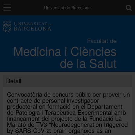
Navegació
toolb
Universitat de Barcelona
La Facultat
Facultat de
Medicina i Ciències
Els campus
de la Salut
Docència
Detall
Recerca
Convocatòria de concurs públic per proveir un
contracte de personal investigador
predoctoral en formació en el Departament
Mobilitat
de Patologia i Terapèutica Experimental amb
finançament del projecte de la Fundació La
Marató de TV3 "Neurodegeneration triggered
by SARS-CoV-2: brain organoids as an
Convocatòries i ajuts