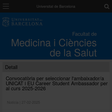
Navegació
toolb
Universitat de Barcelona
La Facultat
Facultat de
Medicina i Ciències
Els campus
de la Salut
Docència
Detall
Recerca
Convocatòria per seleccionar l'ambaixador/a
UNICAT i EU Career Student Ambassador per
al curs 2025-2026
Mobilitat
Notícia | 27-02-2025
Convocatòries i ajuts