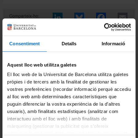
Comparteix-ho:
Imprimeix
Consentiment
Detalls
Informació
Departaments
Biomedicina
Aquest lloc web utilitza galetes
Ciències Clíniques
El lloc web de la Universitat de Barcelona utilitza galetes
pròpies i de tercers amb la finalitat de gestionar les
Ciències Fisiològiques
vostres preferències (recordar informació perquè accediu
Cirurgia i Especialitats Medicoquirúrgiques
al lloc web amb determinades característiques que
puguin diferenciar la vostra experiència de la d’altres
Fonaments Clinics
usuaris), amb finalitats estadístiques (analitzar com
interactueu amb el lloc web) i amb finalitats de
Medicina
màrqueting (gestionar la publicitat que s’ofereix
adequant-la en funció dels vostres hàbits de navegació).
Odontoestomatologia