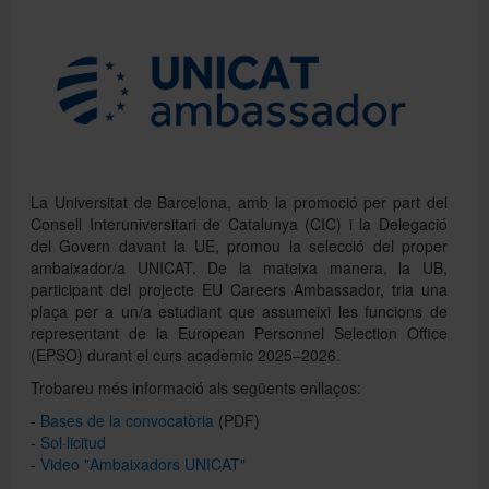
Directori
Español
La Universitat de Barcelona, amb la promoció per part del
English
Consell Interuniversitari de Catalunya (CIC) i la Delegació
del Govern davant la UE, promou la selecció del proper
ambaixador/a UNICAT. De la mateixa manera, la UB,
participant del projecte EU Careers Ambassador, tria una
plaça per a un/a estudiant que assumeixi les funcions de
representant de la European Personnel Selection Office
(EPSO) durant el curs acadèmic 2025–2026.
Trobareu més informació als següents enllaços:
-
Bases de la convocatòria
(PDF)
-
Sol·licitud
-
Video "Ambaixadors UNICAT"