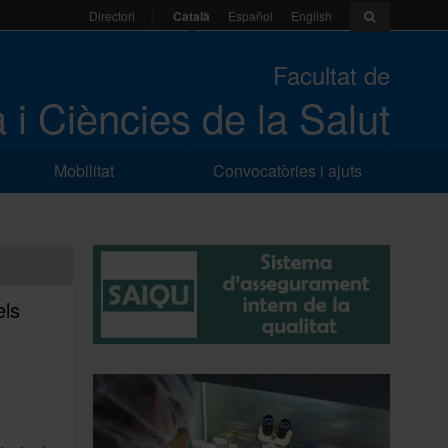
Català
Español
English
Directori
Facultat de
 i Ciències de la Salut
Mobilitat
Convocatòries i ajuts
els