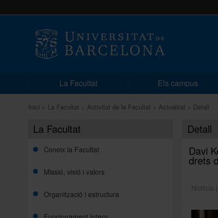
La Facultat
Els campus
Inici
La Facultat
Activitat de la Facultat
Actualitat
Detall
La Facultat
Detall
Davi K
Coneix la Facultat
drets 
Missió, visió i valors
Notícia 
Organització i estructura
Funcionament Intern