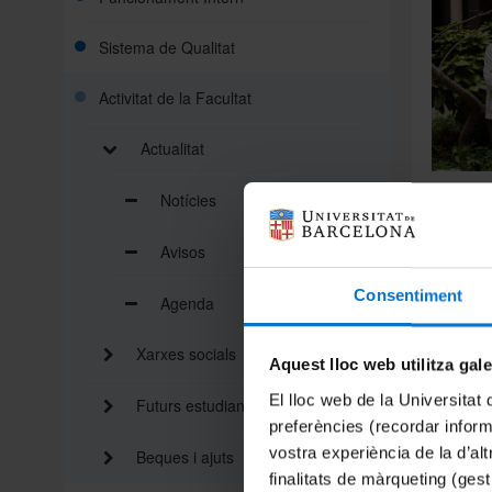
Sistema de Qualitat
Activitat de la Facultat
Actualitat
de la Fa
Notícies
de Kopen
poble i
Avisos
aproxim
Consentiment
Agenda
La vicer
ser l’en
Xarxes socials
coordin
Aquest lloc web utilitza gal
Durant l
El lloc web de la Universitat 
Futurs estudiants
entre po
preferències (recordar infor
joves qu
vostra experiència de la d’al
Beques i ajuts
vos, per
finalitats de màrqueting (gest
evitar el