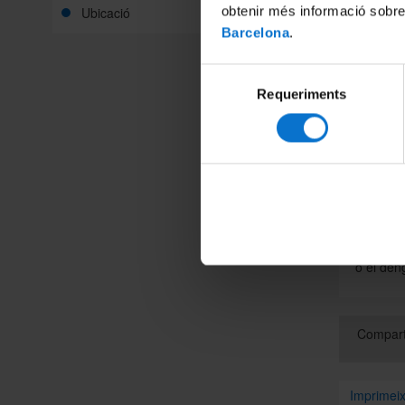
obtenir més informació sobre
Ubicació
A més de
Barcelona
.
la UB du
Medicina
Selecció
«Soc fel
Requeriments
de
nostres 
consentiment
ulls tam
de Medic
ianomami
visita, 
recorda
sobretot
tòxics, 
l’esforç
o el den
Compart
Imprimei