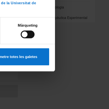
 de la Universitat de
pais de
Odontoestomatologia
ltat de
Patologia i Terapèutica Experimental
ien els
Màrqueting
ls meus
Facultat
omunitat
rant la
era, va
iques i
etre totes les galetes
ès, els
estacar
 malària