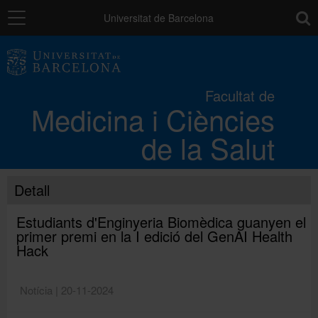
Navegació
toolb
Universitat de Barcelona
La Facultat
Facultat de
Medicina i Ciències
Els campus
de la Salut
Docència
Detall
Recerca
Estudiants d'Enginyeria Biomèdica guanyen el
primer premi en la I edició del GenAI Health
Hack
Mobilitat
Notícia | 20-11-2024
Convocatòries i ajuts