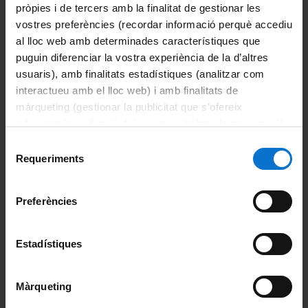
pròpies i de tercers amb la finalitat de gestionar les
vostres preferències (recordar informació perquè accediu
Imprimeix
al lloc web amb determinades característiques que
puguin diferenciar la vostra experiència de la d’altres
Departaments
usuaris), amb finalitats estadístiques (analitzar com
Biomedicina
interactueu amb el lloc web) i amb finalitats de
màrqueting (gestionar la publicitat que s’ofereix
Ciències Clíniques
adequant-la en funció dels vostres hàbits de navegació).
Per obtenir més informació sobre les galetes podeu
Ciències Fisiològiques
Selecció
consultar la
Política de galetes del lloc web de la
Requeriments
de
Universitat de Barcelona
.
Cirurgia i Especialitats Medicoquirúrgiques
consentiment
Preferències
Fonaments Clinics
Medicina
Estadístiques
Odontoestomatologia
Màrqueting
Patologia i Terapèutica Experimental