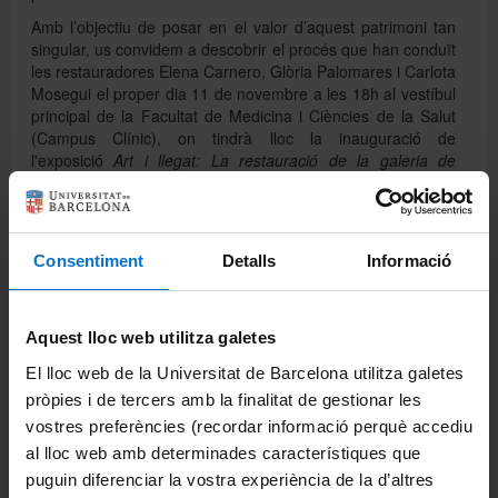
Amb l’objectiu de posar en el valor d’aquest patrimoni tan
singular, us convidem a descobrir el procés que han conduït
les restauradores Elena Carnero, Glòria Palomares i Carlota
Mosegui el proper dia 11 de novembre a les 18h al vestíbul
principal de la Facultat de Medicina i Ciències de la Salut
(Campus Clínic), on tindrà lloc la inauguració de
l'exposició
Art i llegat: La restauració de la galeria de
professors il·lustres de la Facultat de Medicina.
Consentiment
Detalls
Informació
Comparteix-ho:
Aquest lloc web utilitza galetes
Imprimeix
Departaments
El lloc web de la Universitat de Barcelona utilitza galetes
pròpies i de tercers amb la finalitat de gestionar les
Biomedicina
vostres preferències (recordar informació perquè accediu
al lloc web amb determinades característiques que
Ciències Clíniques
puguin diferenciar la vostra experiència de la d’altres