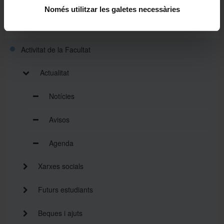
Funcionament Intern
Només utilitzar les galetes necessàries
Sistema de Qualitat
Activitat de la Facultat
Actualitat
Notícies
Avisos
Agenda
Xarxes socials
Futurs estudiants
Beques i ajuts