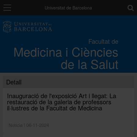
Navegació
toolb
Universitat de Barcelona
La Facultat
Facultat de
Medicina i Ciències
Els campus
de la Salut
Docència
Detall
Recerca
Inauguració de l'exposició Art i llegat: La
restauració de la galeria de professors
il·lustres de la Facultat de Medicina
Mobilitat
Notícia | 06-11-2024
Convocatòries i ajuts