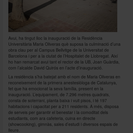
Avui, ha tingut lloc la inauguració de la Residència
Universitària Maria Oliveras què suposa la culminació d’una
obra clau per al Campus Bellvitge de la Universitat de
Barcelona i per a la ciutat de l’Hospitalet de Llobregat. Així
ho han remarcat avui tant el rector de la UB, Joan Guàrdia,
com l’alcalde David Quirós en l’acte d’inauguració.
La residència s’ha batejat amb el nom de Maria Oliveras en
reconeixement de la primera anestesiòloga de Catalunya,
fet que ha emocionat la seva família, present en la
inauguració. L’equipament, de 7.296 metres quadrats,
consta de soterrani, planta baixa i vuit pisos, i té 197
habitacions i capacitat per a 211 residents. A més, disposa
de serveis per garantir el benestar i la comoditat dels
estudiants, com ara cafeteria, cuina en directe
(showcooking), gimnàs, sales d’estudi i diversos espais de
lleure.