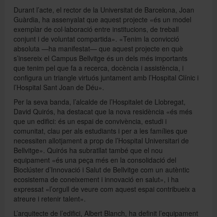
Durant l’acte, el rector de la Universitat de Barcelona, Joan
Guàrdia, ha assenyalat que aquest projecte «és un model
exemplar de col·laboració entre institucions, de treball
conjunt i de voluntat compartida». «Tenim la convicció
absoluta —ha manifestat— que aquest projecte en què
s’insereix el Campus Bellvitge és un dels més importants
que tenim pel que fa a recerca, docència i assistència, i
configura un triangle virtuós juntament amb l’Hospital Clínic i
l’Hospital Sant Joan de Déu».
Per la seva banda, l’alcalde de l’Hospitalet de Llobregat,
David Quirós, ha destacat que la nova residència «és més
que un edifici: és un espai de convivència, estudi i
comunitat, clau per als estudiants i per a les famílies que
necessiten allotjament a prop de l’Hospital Universitari de
Bellvitge». Quirós ha subratllat també que el nou
equipament «és una peça més en la consolidació del
Bioclúster d’Innovació i Salut de Bellvitge com un autèntic
ecosistema de coneixement i innovació en salut», i ha
expressat «l’orgull de veure com aquest espai contribueix a
atreure i retenir talent».
L’arquitecte de l’edifici, Albert Blanch, ha definit l’equipament