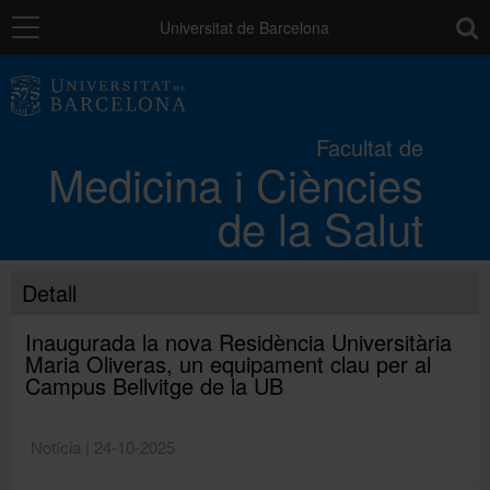
Navegació
toolb
Universitat de Barcelona
La Facultat
Facultat de
Medicina i Ciències
Els campus
de la Salut
Docència
Detall
Recerca
Inaugurada la nova Residència Universitària
Maria Oliveras, un equipament clau per al
Campus Bellvitge de la UB
Mobilitat
Notícia | 24-10-2025
Convocatòries i ajuts