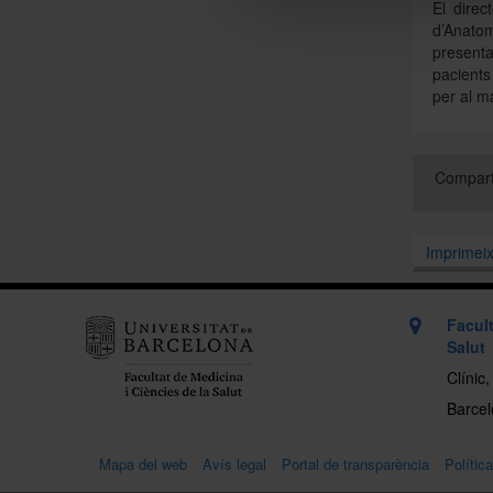
El direc
d’Anatom
present
pacients
per al m
Compart
Imprimei
Facult
Salut
Clínic
Barcelo
Mapa del web
Avís legal
Portal de transparència
Polític