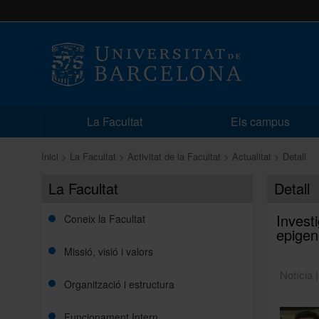
La Facultat
Els campus
Inici
La Facultat
Activitat de la Facultat
Actualitat
Detall
La Facultat
Detall
Invest
Coneix la Facultat
epigen
Missió, visió i valors
Notícia 
Organització i estructura
Funcionament Intern