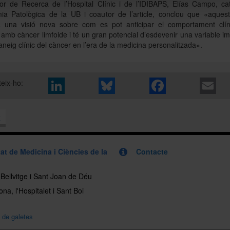
tor de Recerca de l’Hospital Clínic i de l’IDIBAPS, Elías Campo, cat
ia Patològica de la UB i coautor de l’article, conclou que «aquest
a una visió nova sobre com es pot anticipar el comportament clín
 amb càncer limfoide i té un gran potencial d’esdevenir una variable i
aneig clínic del càncer en l’era de la medicina personalitzada».
eix-ho:
x
at de Medicina i Ciències de la
Contacte
, Bellvitge i Sant Joan de Déu
na, l'Hospitalet i Sant Boi
a de galetes