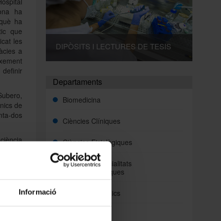
ospital
lona ha
 què ha
tic que
icat les
DIPÒSITS I LECTURES DE TESIS
àcies a
eixement
definir
Departaments
-Subero,
Biomedicina
nics de
enta-dos
Ciències Clíniques
ciència
Ciències Fisiològiques
 té una
ma, que
Cirurgia i Especialitats
ipus de
Medicoquirúrgiques
els gens
ics que
Informació
Fonaments Clinics
ixement
Medicina