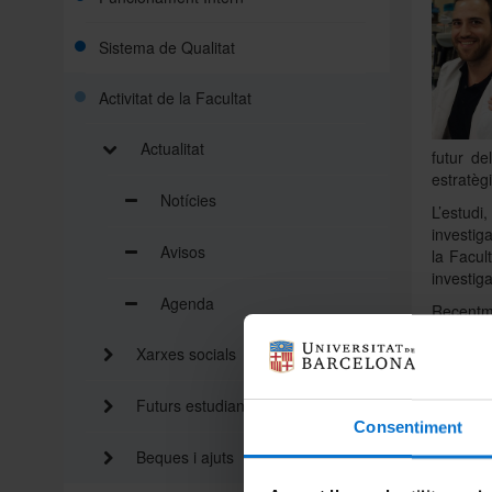
Sistema de Qualitat
Activitat de la Facultat
Actualitat
futur de
estratèg
Notícies
L’estudi
investig
Avisos
la Facul
investiga
Agenda
Recentme
que estu
Xarxes socials
funció d
és l’enc
llibres: 
Futurs estudiants
que esta
Consentiment
tenen ll
Beques i ajuts
cel·lular