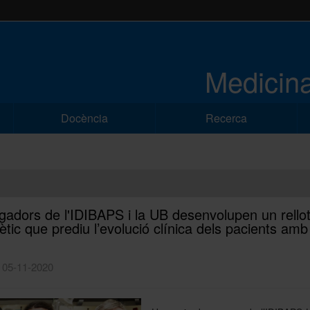
Medicina
Docència
Recerca
igadors de l'IDIBAPS i la UB desenvolupen un rello
ètic que prediu l’evolució clínica dels pacients am
| 05-11-2020