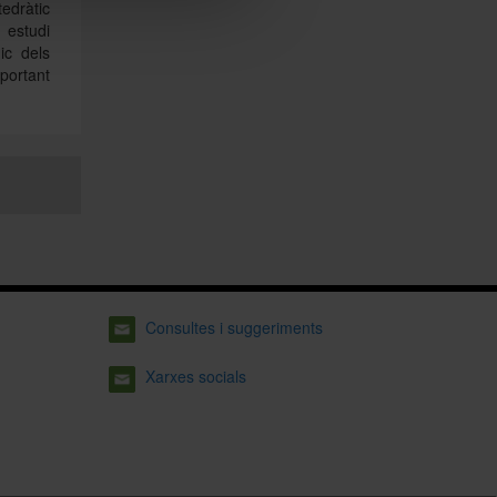
edràtic
 estudi
ic dels
mportant
Consultes i suggeriments
Xarxes socials