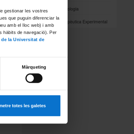
diat en
ipus de
Odontoestomatologia
 de gestionar les vostres
ules es
ues que puguin diferenciar la
 Segons
Patologia i Terapèutica Experimental
que els
tueu amb el lloc web) i amb
a pogut
es hàbits de navegació). Per
èl·lules
 de la Universitat de
passat,
 amb la
 en els
Màrqueting
deraven
licació
 canvis
nts, ja
 càncer
etre totes les galetes
 aquest
ixò, la
judar a