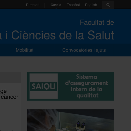
Català
Español
English
Directori
Facultat de
 i Ciències de la Salut
Mobilitat
Convocatòries i ajuts
tge
b càncer