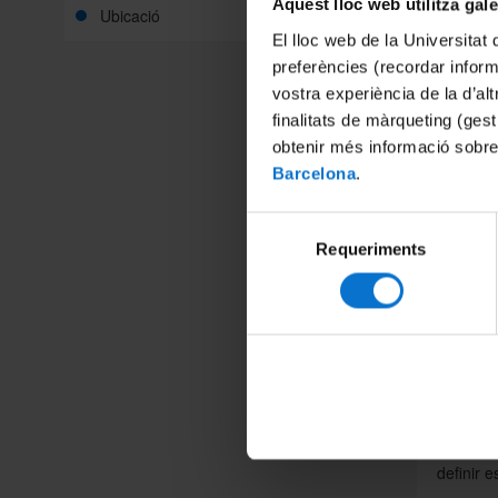
En el ma
Aquest lloc web utilitza gal
Ubicació
detall l
El lloc web de la Universitat 
leucèmi
preferències (recordar infor
reprodue
explica 
vostra experiència de la d’al
canvis e
finalitats de màrqueting (gest
desenvol
obtenir més informació sobre
en el pa
Barcelona
.
tendirà
presènci
Selecció
pacients»
Requeriments
de
Fins ar
consentiment
acompany
clínica
epigenèt
que pred
escriuen
Els inve
rellotge
robuste
definir 