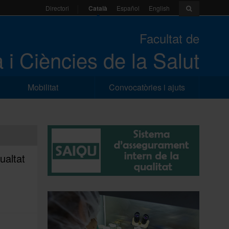
Català
Español
English
Directori
Facultat de
 i Ciències de la Salut
Mobilitat
Convocatòries i ajuts
ualtat