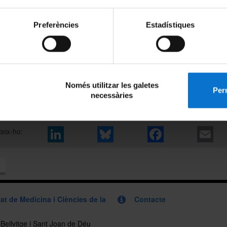
 preparats per “flip the script”, canviar el guió i transformar la manera
la igualtat de gènere a la universitat i més enllà.
Preferències
Estadístiques
da no només ha estat un èxit en participació, sinó també en impacte i
ó col·lectiva. Continuarem treballant per ampliar aquesta formació i port
res, més persones i més espais de debat.
vançant cap a un futur més igualitari, conscients que els petits canvis 
enerar grans transformacions demà.
Només utilitzar les galetes
Perm
necessàries
eix-ho:
x
at de Medicina i Ciències de la
Contacte
, Bellvitge i Sant Joan de Déu