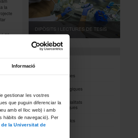
 vam
a la
ojecte
tar
DIPÒSITS I LECTURES DE TESIS
bé 60
Departaments
onar
Biomedicina
Informació
Ciències Clíniques
ar-se a
Ciències Fisiològiques
ren els
 de gestionar les vostres
Cirurgia i Especialitats
ues que puguin diferenciar la
enaris
Medicoquirúrgiques
tueu amb el lloc web) i amb
es hàbits de navegació). Per
Fonaments Clinics
 de la Universitat de
Medicina
que ara