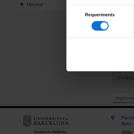
Ubicació
sí: estem
Selecció
entenem 
Requeriments
de
La jorna
consentiment
motivaci
més cent
Seguim a
poden g
Compart
Imprimei
Facult
Salut
Clínic