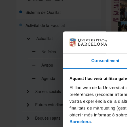
Sistema de Qualitat
Activitat de la Facultat
Actualitat
combinav
Notícies
sobre de
Consentiment
Un espai
Avisos
La jorna
enriquid
Agenda
Aquest lloc web utilitza gal
la pell 
El lloc web de la Universitat 
biaixos e
Xarxes socials
preferències (recordar infor
Els tres 
vostra experiència de la d’al
immersiu
Futurs estudiants
finalitats de màrqueting (gest
avançar 
obtenir més informació sobre
Preparat
Beques i ajuts
Barcelona
.
Gràcies 