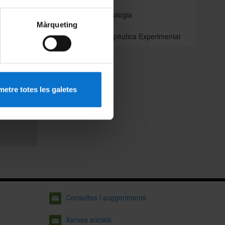
 com
Odontoestomatologia
Màrqueting
Patologia i Terapèutica Experimental
ar-la a
d’avui
etre totes les galetes
Consultes i suggeriments
Xarxes socials