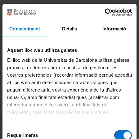
Imprimeix
Departaments
Biomedicina
Consentiment
Detalls
Informació
Ciències Clíniques
Aquest lloc web utilitza galetes
Ciències Fisiològiques
El lloc web de la Universitat de Barcelona utilitza galetes
Cirurgia i Especialitats Medicoquirúrgiques
pròpies i de tercers amb la finalitat de gestionar les
vostres preferències (recordar informació perquè accediu
Fonaments Clinics
al lloc web amb determinades característiques que
puguin diferenciar la vostra experiència de la d’altres
Medicina
usuaris), amb finalitats estadístiques (analitzar com
interactueu amb el lloc web) i amb finalitats de
Odontoestomatologia
màrqueting (gestionar la publicitat que s’ofereix
adequant-la en funció dels vostres hàbits de navegació).
Patologia i Terapèutica Experimental
Per obtenir més informació sobre les galetes podeu
Selecció
La Facultat
consultar la
Política de galetes del lloc web de la
Requeriments
de