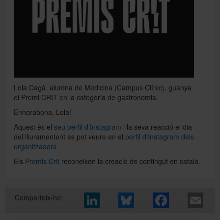
Directori
Español
Lola Dagà, alumna de Medicina (Campus Clínic), guanya
el Premi CRIT en la categoria de gastronomia.
English
Enhorabona, Lola!
Aquest és el
seu perfil d’Instagram
i la seva reacció el dia
del lliuramentent es pot veure en el
perfil d'Instagram dels
organitzadors
.
Els
Premis Crit
reconeixen la creació de contingut en català.
Comparteix-ho: