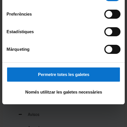
Universitat de Barcelona
.
consentiment
Coneix la Facultat
Preferències
Missió, visió i valors
Estadístiques
Organització i estructura
Funcionament Intern
Màrqueting
Sistema de Qualitat
Activitat de la Facultat
Permetre totes les galetes
Actualitat
Només utilitzar les galetes necessàries
Notícies
Avisos