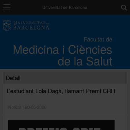
Navegació
toolb
Universitat de Barcelona
La Facultat
Facultat de
Medicina i Ciències
Els campus
de la Salut
Docència
Detall
Recerca
L’estudiant Lola Dagà, flamant Premi CRIT
Mobilitat
Notícia | 20-05-2026
Convocatòries i ajuts