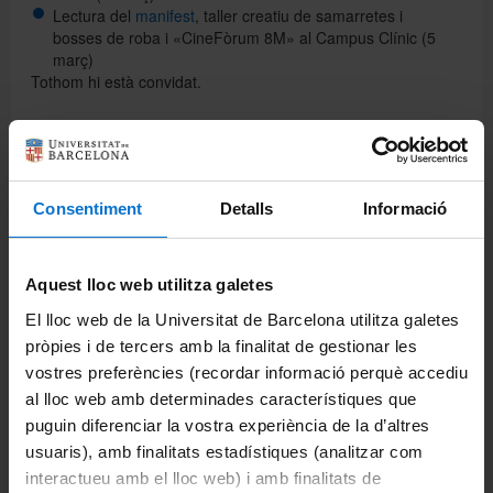
Lectura del
manifest
, taller creatiu de samarretes i
bosses de roba i «CineFòrum 8M» al Campus Clínic (5
març)
Tothom hi està convidat.
Comparteix-ho:
Consentiment
Detalls
Informació
Imprimeix
Departaments
Aquest lloc web utilitza galetes
Biomedicina
El lloc web de la Universitat de Barcelona utilitza galetes
pròpies i de tercers amb la finalitat de gestionar les
Ciències Clíniques
vostres preferències (recordar informació perquè accediu
al lloc web amb determinades característiques que
Ciències Fisiològiques
puguin diferenciar la vostra experiència de la d’altres
Cirurgia i Especialitats Medicoquirúrgiques
usuaris), amb finalitats estadístiques (analitzar com
interactueu amb el lloc web) i amb finalitats de