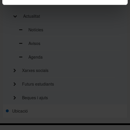
Activitat de la Facultat
Actualitat
Notícies
Avisos
Agenda
Xarxes socials
Futurs estudiants
Beques i ajuts
Ubicació