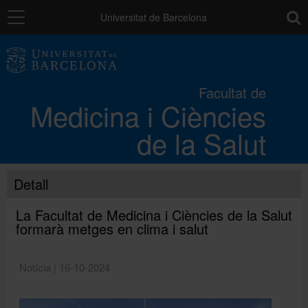
Navegació
toolb
Universitat de Barcelona
La Facultat
Facultat de
Medicina i Ciències
Els campus
de la Salut
Docència
Detall
Recerca
La Facultat de Medicina i Ciències de la Salut
formarà metges en clima i salut
Mobilitat
Notícia | 16-10-2024
Convocatòries i ajuts