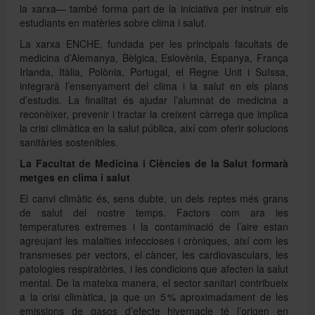
la xarxa— també forma part de la iniciativa per instruir els
estudiants en matèries sobre clima i salut.
La xarxa ENCHE, fundada per les principals facultats de
medicina d’Alemanya, Bèlgica, Eslovènia, Espanya, França
Irlanda, Itàlia, Polònia, Portugal, el Regne Unit i Suïssa,
integrarà l’ensenyament del clima i la salut en els plans
d’estudis. La finalitat és ajudar l’alumnat de medicina a
reconèixer, prevenir i tractar la creixent càrrega que implica
la crisi climàtica en la salut pública, així com oferir solucions
sanitàries sostenibles.
La Facultat de Medicina i Ciències de la Salut formarà
metges en clima i salut
El canvi climàtic és, sens dubte, un dels reptes més grans
de salut del nostre temps. Factors com ara les
temperatures extremes i la contaminació de l’aire estan
agreujant les malalties infeccioses i cròniques, així com les
transmeses per vectors, el càncer, les cardiovasculars, les
patologies respiratòries, i les condicions que afecten la salut
mental. De la mateixa manera, el sector sanitari contribueix
a la crisi climàtica, ja que un 5 % aproximadament de les
emissions de gasos d’efecte hivernacle té l’origen en