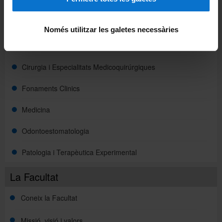
Biomedicina
Ciències Clíniques
Només utilitzar les galetes necessàries
Ciències Fisiològiques
Cirurgia i Especialitats Medicoquirúrgiques
Fonaments Clinics
Medicina
Odontoestomatologia
Patologia i Terapèutica Experimental
La Facultat
Coneix la Facultat
Missió, visió i valors