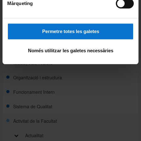
Màrqueting
Odontoestomatologia
Patologia i Terapèutica Experimental
Permetre totes les galetes
La Facultat
Coneix la Facultat
Només utilitzar les galetes necessàries
Missió, visió i valors
Organització i estructura
Funcionament Intern
Sistema de Qualitat
Activitat de la Facultat
Actualitat