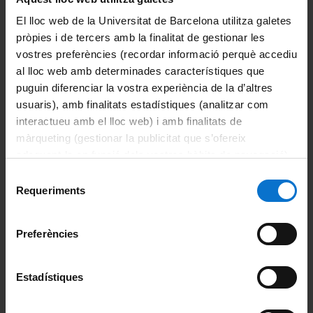
El lloc web de la Universitat de Barcelona utilitza galetes
pròpies i de tercers amb la finalitat de gestionar les
Comparteix-ho:
vostres preferències (recordar informació perquè accediu
al lloc web amb determinades característiques que
puguin diferenciar la vostra experiència de la d’altres
Imprimeix
usuaris), amb finalitats estadístiques (analitzar com
Departaments
interactueu amb el lloc web) i amb finalitats de
màrqueting (gestionar la publicitat que s’ofereix
Biomedicina
adequant-la en funció dels vostres hàbits de navegació).
Per obtenir més informació sobre les galetes podeu
Ciències Clíniques
Selecció
consultar la
Política de galetes del lloc web de la
Requeriments
de
Universitat de Barcelona
.
Ciències Fisiològiques
consentiment
Preferències
Cirurgia i Especialitats Medicoquirúrgiques
Fonaments Clinics
Estadístiques
Medicina