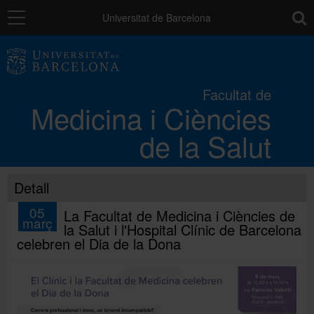
Navegació
toolb
Universitat de Barcelona
La Facultat
Facultat de
Medicina i Ciències
Els campus
de la Salut
Docència
Detall
Recerca
05
La Facultat de Medicina i Ciències de
març
la Salut i l'Hospital Clínic de Barcelona
celebren el Dia de la Dona
Mobilitat
Convocatòries i ajuts