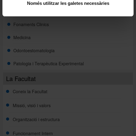
Només utilitzar les galetes necessàries
Cirurgia i Especialitats Medicoquirúrgiques
Fonaments Clinics
Medicina
Odontoestomatologia
Patologia i Terapèutica Experimental
La Facultat
Coneix la Facultat
Missió, visió i valors
Organització i estructura
Funcionament Intern