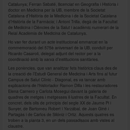
Catalunya; Ferran Sabaté, llicenciat en Geografia i Història i
doctor en Medicina per la UB, membre de la Societat
Catalana d’Història de la Medicina i de la Societat Catalana
d’Història de la Farmàcia; i Antoni Trilla, degà de la Facultat
de Medicina i Ciències de la Salut i acadèmic numerari de la
Reial Acadèmia de Medicina de Catalunya.
Ho van fer durant un acte institucional emmarcat en la
commemoració del 575è aniversari de la UB, conduït per
Ricardo Casaroli, delegat adjunt del rector per a la
coordinació amb la xarxa d’institucions sanitàries.
Les ponències, que van analitzar fets històrics claus des de
la creació de l’Estudi General de Medicina i Arts fins al futur
Campus de Salut Clínic - Diagonal, es va tancar amb
explicacions de l'historiador Ramon Dilla i les restauradores
Elena Carnero y Carlota Mosegui davant la galeria de
quadres de metges i metgesses il·lustres de la Facultat. En
concret, dels olis de principis del segle XX de Jaume Pi i
Sunyer, de Bartomeu Robert i Yarzábal, de Joan Giné i
Partagàs i de Carlos de Silóniz i Ortiz. Aquests quatres es
troben a la planta 3, en un dels passadissos amb vistes al
claustre.