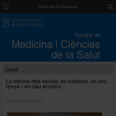
Navegació
toolb
Universitat de Barcelona
La Facultat
Facultat de
Medicina i Ciències
Els campus
de la Salut
Docència
Detall
Recerca
La història dels estudis de medicina, en cinc
temps i en clau artística
Mobilitat
Notícia | 05-06-2026
Convocatòries i ajuts