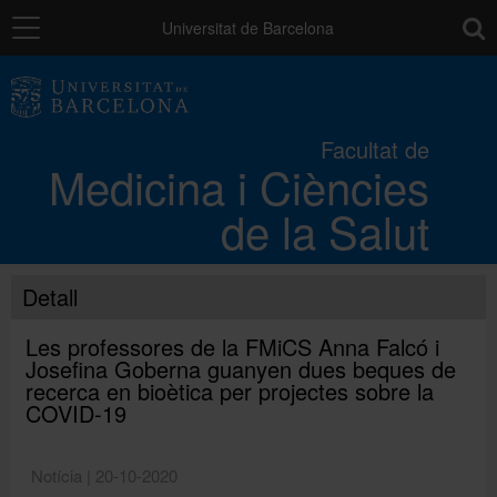
Navegació
toolb
Universitat de Barcelona
La Facultat
Facultat de
Medicina i Ciències
Els campus
de la Salut
Docència
Detall
Recerca
Les professores de la FMiCS Anna Falcó i
Josefina Goberna guanyen dues beques de
recerca en bioètica per projectes sobre la
Mobilitat
COVID-19
Notícia | 20-10-2020
Convocatòries i ajuts