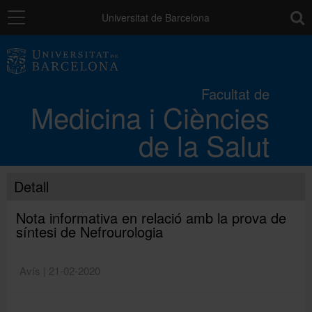
Navegació
toolb
Universitat de Barcelona
La Facultat
Facultat de
Medicina i Ciències
Els campus
de la Salut
Docència
Detall
Recerca
Nota informativa en relació amb la prova de
síntesi de Nefrourologia
Mobilitat
Avís | 21-02-2020
Convocatòries i ajuts