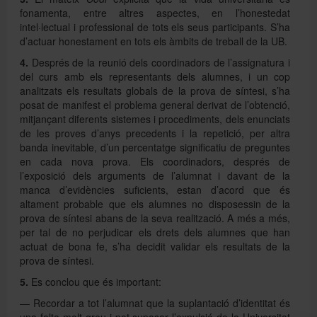
fonamenta, entre altres aspectes, en l’honestedat
intel·lectual i professional de tots els seus participants. S’ha
d’actuar honestament en tots els àmbits de treball de la UB.
4.
Després de la reunió dels coordinadors de l’assignatura i
del curs amb els representants dels alumnes, i un cop
analitzats els resultats globals de la prova de síntesi, s’ha
posat de manifest el problema general derivat de l’obtenció,
mitjançant diferents sistemes i procediments, dels enunciats
de les proves d’anys precedents i la repetició, per altra
banda inevitable, d’un percentatge significatiu de preguntes
en cada nova prova. Els coordinadors, després de
l’exposició dels arguments de l’alumnat i davant de la
manca d’evidències suficients, estan d’acord que és
altament probable que els alumnes no disposessin de la
prova de síntesi abans de la seva realització. A més a més,
per tal de no perjudicar els drets dels alumnes que han
actuat de bona fe, s’ha decidit validar els resultats de la
prova de síntesi.
5.
Es conclou que és important:
— Recordar a tot l’alumnat que la suplantació d’identitat és
una falta molt greu i pot suposar l’expulsió de la Universitat