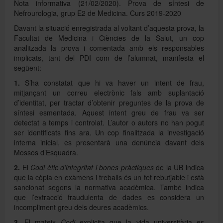
Nota informativa (21/02/2020). Prova de síntesi de
Nefrourologia, grup E2 de Medicina. Curs 2019-2020
Davant la situació enregistrada al voltant d’aquesta prova, la
Directori
Facultat de Medicina i Ciències de la Salut, un cop
analitzada la prova i comentada amb els responsables
implicats, tant del PDI com de l’alumnat, manifesta el
Español
següent:
1.
S’ha constatat que hi va haver un intent de frau,
mitjançant un correu electrònic fals amb suplantació
English
d’identitat, per tractar d’obtenir preguntes de la prova de
síntesi esmentada. Aquest intent greu de frau va ser
detectat a temps i controlat. L’autor o autors no han pogut
ser identificats fins ara. Un cop finalitzada la investigació
interna inicial, es presentarà una denúncia davant dels
Mossos d’Esquadra.
2.
El
Codi ètic d’integritat i bones pràctiques
de la UB indica
que la còpia en exàmens i treballs és un fet rebutjable i està
sancionat segons la normativa acadèmica. També indica
que l’extracció fraudulenta de dades es considera un
incompliment greu dels deures acadèmics.
3.
El mateix
Codi
explicita que la vida universitària es