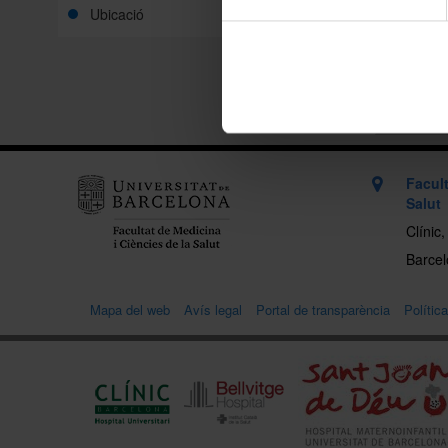
Ubicació
Compart
Imprimei
Facult
Salut
Clínic
Barcelo
Mapa del web
Avís legal
Portal de transparència
Polític