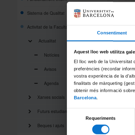
Sistema de Qualitat
Activitat de la Facultat
Consentiment
Actualitat
curta
de 
poesia
Aquest lloc web utilitza gal
Notícies
membres
El lloc web de la Universitat 
Salut de
Avisos
preferències (recordar infor
d’admini
d’investi
vostra experiència de la d’al
Agenda
finalitats de màrqueting (gest
El termi
obtenir més informació sobre
un acte 
Xarxes socials
els inst
Barcelona
.
guanyado
ub.bsky
Futurs estudiants
Selecció
Podeu co
Requeriments
de
Beques i ajuts
consentiment
Animeu-v