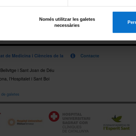
eix-ho:
Només utilitzar les galetes
Perm
necessàries
x
at de Medicina i Ciències de la
Contacte
, Bellvitge i Sant Joan de Déu
na, l'Hospitalet i Sant Boi
a de galetes