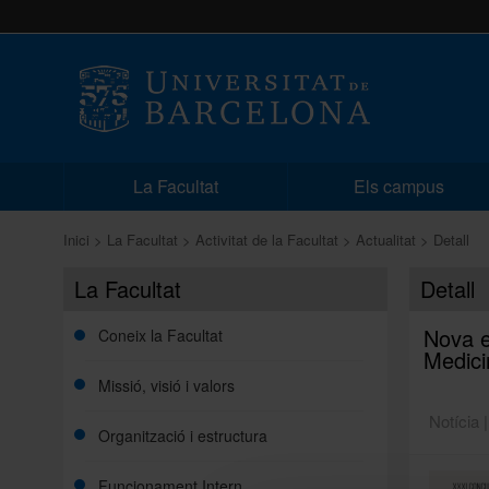
La Facultat
Els campus
Inici
La Facultat
Activitat de la Facultat
Actualitat
Detall
La Facultat
Detall
Nova ed
Coneix la Facultat
Medici
Missió, visió i valors
Notícia 
Organització i estructura
Funcionament Intern