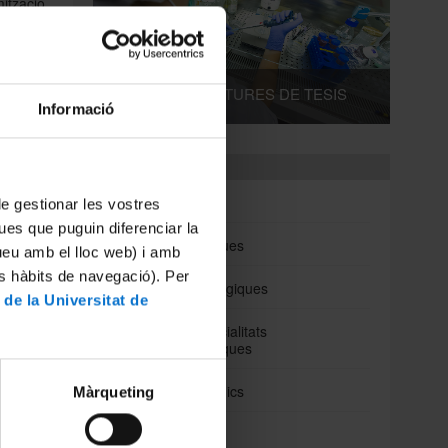
ització
enta el
Jordi,
ició al
DIPÒSITS I LECTURES DE TESIS
Informació
obra en
n
prosa
dita en
Departaments
at i els
s de la
Biomedicina
 de gestionar les vostres
ermeria,
ues que puguin diferenciar la
stituts
Ciències Clíniques
tueu amb el lloc web) i amb
es hàbits de navegació). Per
èixer en
Ciències Fisiològiques
 de la Universitat de
Clínic i
ran els
Cirurgia i Especialitats
inacs-
Medicoquirúrgiques
Fonaments Clinics
Màrqueting
Medicina