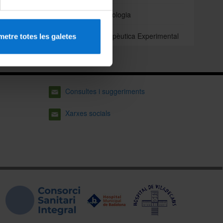
Odontoestomatologia
Patologia i Terapèutica Experimental
etre totes les galetes
Consultes i suggeriments
Xarxes socials