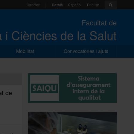
Català
Español
English
Directori
Facultat de
 i Ciències de la Salut
Mobilitat
Convocatòries i ajuts
at de