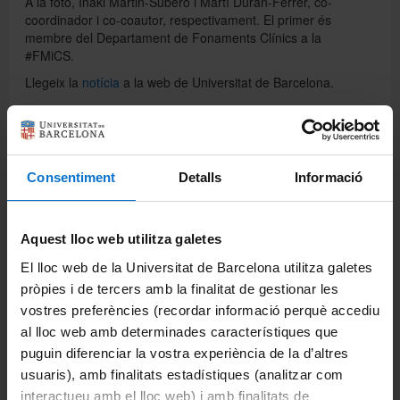
A la foto, Iñaki Martin-Subero i Martí Duran-Ferrer, co-
coordinador i co-coautor, respectivament. El primer és
membre del Departament de Fonaments Clínics a la
#FMiCS.
Llegeix la
notícia
a la web de Universitat de Barcelona.
Comparteix-ho:
Consentiment
Detalls
Informació
Imprimeix
Departaments
Aquest lloc web utilitza galetes
Biomedicina
El lloc web de la Universitat de Barcelona utilitza galetes
pròpies i de tercers amb la finalitat de gestionar les
Ciències Clíniques
vostres preferències (recordar informació perquè accediu
al lloc web amb determinades característiques que
Ciències Fisiològiques
puguin diferenciar la vostra experiència de la d’altres
usuaris), amb finalitats estadístiques (analitzar com
Cirurgia i Especialitats Medicoquirúrgiques
interactueu amb el lloc web) i amb finalitats de