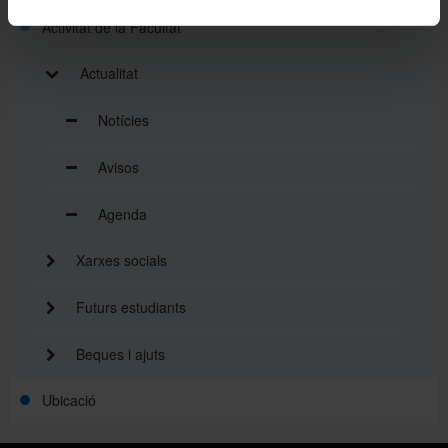
Activitat de la Facultat
Actualitat
Notícies
Avisos
Agenda
Xarxes socials
Futurs estudiants
Beques i ajuts
Ubicació