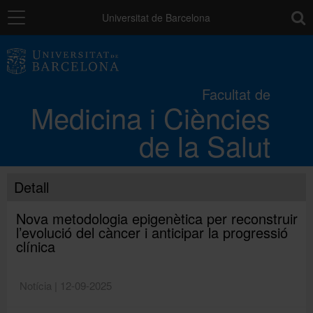
Navegació
toolb
Universitat de Barcelona
La Facultat
Facultat de
Medicina i Ciències
Els campus
de la Salut
Docència
Detall
Recerca
Nova metodologia epigenètica per reconstruir
l’evolució del càncer i anticipar la progressió
clínica
Mobilitat
Notícia | 12-09-2025
Convocatòries i ajuts