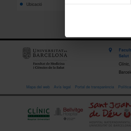
Ubicació
Facult
Salut
Clínic
Barcelo
Mapa del web
Avís legal
Portal de transparència
Polític