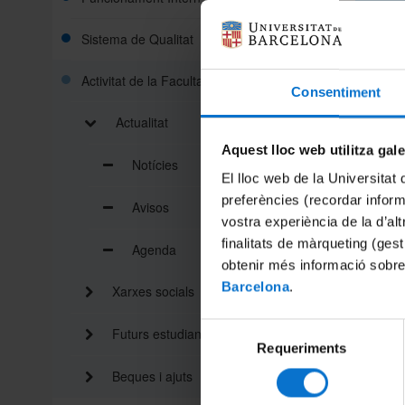
Sistema de Qualitat
Activitat de la Facultat
Consentiment
Actualitat
Aquest lloc web utilitza gal
Notícies
El lloc web de la Universitat 
Compart
preferències (recordar infor
Avisos
vostra experiència de la d’al
finalitats de màrqueting (gest
Imprimei
Agenda
obtenir més informació sobre
Barcelona
.
Xarxes socials
Selecció
Futurs estudiants
Requeriments
de
consentiment
Beques i ajuts