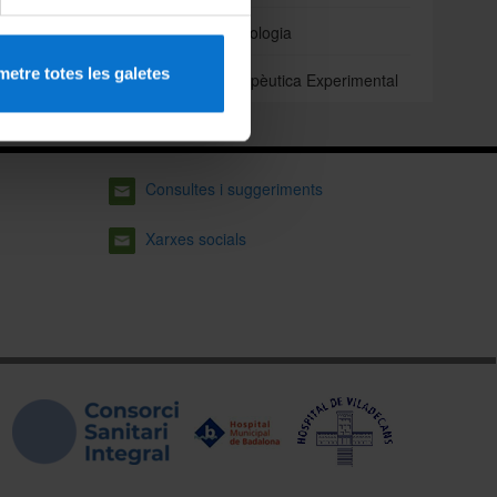
Odontoestomatologia
etre totes les galetes
Patologia i Terapèutica Experimental
Consultes i suggeriments
Xarxes socials