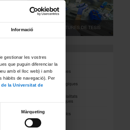
cions
 de
.
DIPÒSITS I LECTURES DE TESIS
Informació
Departaments
 de gestionar les vostres
Biomedicina
ues que puguin diferenciar la
Ciències Clíniques
tueu amb el lloc web) i amb
es hàbits de navegació). Per
Ciències Fisiològiques
 de la Universitat de
Cirurgia i Especialitats
Medicoquirúrgiques
Màrqueting
Fonaments Clinics
Medicina