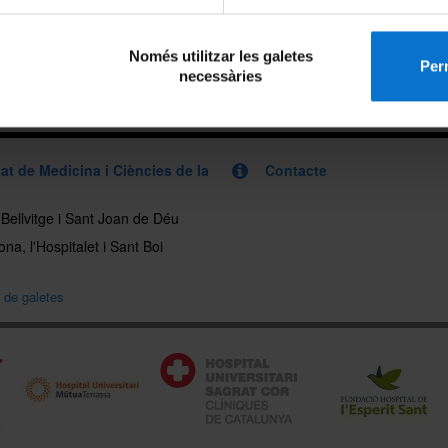
Només utilitzar les galetes
Perm
necessàries
at de Medicina i Ciències de la
Contacte
, Bellvitge i Sant Joan de Déu
na, l'Hospitalet i Sant Boi
a de galetes