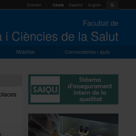
Català
Español
English
Directori
Facultat de
 i Ciències de la Salut
Mobilitat
Convocatòries i ajuts
 places
a