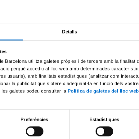
resolució provisional de les assigna
de places SICUE 2022-2023. Podeu
consultar la llista provisional al web
Mobilitat Nacional
(SICUE) de la UB
Detalls
etes
de Barcelona utilitza galetes pròpies i de tercers amb la finalitat
eix-ho:
mació perquè accediu al lloc web amb determinades característiq
tres usuaris), amb finalitats estadístiques (analitzar com interac
ionar la publicitat que s’ofereix adequant-la en funció dels vostr
x
 les galetes podeu consultar la
Política de galetes del lloc web
Preferències
Estadístiques