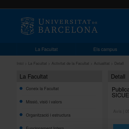
La Facultat
Els campus
Inici
La Facultat
Activitat de la Facultat
Actualitat
Detall
La Facultat
Detall
Public
Coneix la Facultat
SICUE
Missió, visió i valors
Avís | 0
Organització i estructura
Funcionament Intern