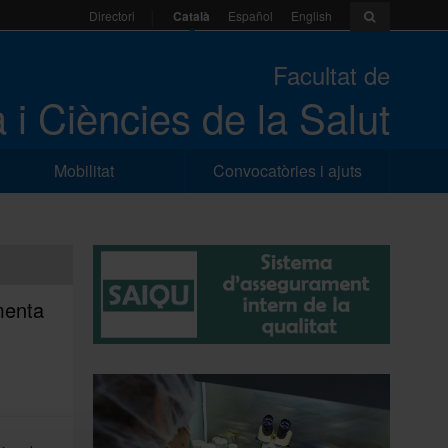
Català
Español
English
Directori
Facultat de
 i Ciències de la Salut
Mobilitat
Convocatòries i ajuts
menta