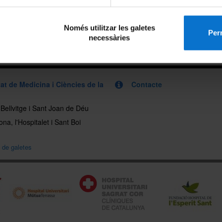
Només utilitzar les galetes
x
Perm
necessàries
at de Medicina i Ciències de la
Contacte
, Bellvitge i Sant Joan de Déu
na, l'Hospitalet i Sant Boi
a de galetes