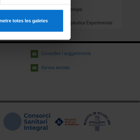
Odontoestomatologia
etre totes les galetes
Patologia i Terapèutica Experimental
Consultes i suggeriments
Xarxes socials