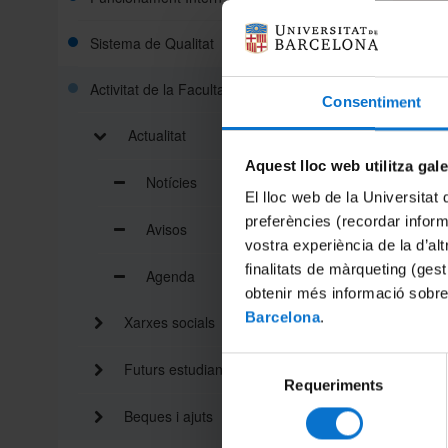
Sistema de Qualitat
Activitat de la Facultat
Consentiment
Actualitat
Aquest lloc web utilitza gal
Notícies
El lloc web de la Universitat 
preferències (recordar infor
Avisos
vostra experiència de la d’al
finalitats de màrqueting (gest
ajudar-l
Agenda
una millo
obtenir més informació sobre
Barcelona
.
Xarxes socials
Tots els
de Nacio
Selecció
Futurs estudiants
Més info
Requeriments
de
consentiment
Beques i ajuts
Compart