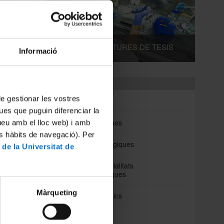
cina de
OSSMA)
ns
e et
pectin.
DIPÒSITS I LECTURES DE TESIS
 dedica
Informació
Departaments
eu
 de gestionar les vostres
Biomedicina
 dotze
ues que puguin diferenciar la
Ciències Clíniques
tueu amb el lloc web) i amb
és
es hàbits de navegació). Per
rada i
Ciències Fisiològiques
 de la Universitat de
e (ODS)
Cirurgia i Especialitats
Medicoquirúrgiques
Màrqueting
Fonaments Clinics
Medicina