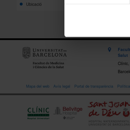
Ubicació
Imprimei
Facult
Salut
Clínic
Barcelo
Mapa del web
Avís legal
Portal de transparència
Polític