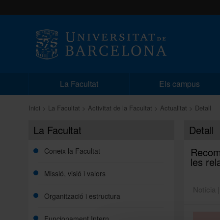
La Facultat
Els campus
Inici
La Facultat
Activitat de la Facultat
Actualitat
Detall
La Facultat
Detall
Recoma
Coneix la Facultat
les rel
Missió, visió i valors
Notícia 
Organització i estructura
Funcionament Intern