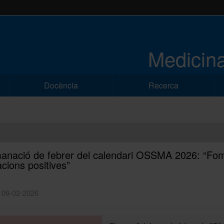
Medicina
Docència
Recerca
nació de febrer del calendari OSSMA 2026: “Fo
acions positives”
| 09-02-2026