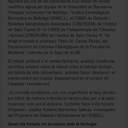
Aquesta és una de les conclusions d’un article de revisió
científica signat per equips de la Universitat de Barcelona,
l’Hospital Universitari de Bellvitge, l’Institut d’Investigació
Biomèdica de Bellvitge (IDIBELL), el CIBER de Diabetis i
Malalties Metabòliques Associades (CIBERDEM) de l’Institut
de Salut Carlos III i el CIBER de Fisiopatologia de l'Obesitat
i Nutrició (CIBEROBN) de l’Institut de Salut Carlos III. Ha
dirigit el treball el professor Pablo M. Garcia-Rovés, del
Departament de Ciències Fisiològiques de la Facultat de
Medicina i Ciències de la Salut de la UB.
El treball, publicat a la revista Nutrients, analitza l’evidència
científica existent sobre la relació entre el rellotge biològic,
els hàbits de vida (alimentació, activitat física i descans) i el
manteniment del múscul, especialment en el context de
l’obesitat i l’envelliment.
«El cronotip condiciona com ens organitzem al llarg del dia i
pot influir de manera indirecta en factors clau per a la salut
muscular, com ara el descans, l’activitat física o els horaris
d’ingesta», explica Roberto Barrientos-Salinas, investigador
del Programa de Diabetis i Metabolisme de l’IDIBELL.
Quan els horaris no encaixen amb la biologia