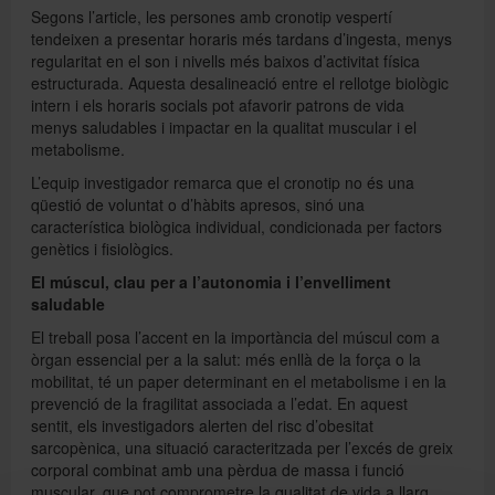
Segons l’article, les persones amb cronotip vespertí
tendeixen a presentar horaris més tardans d’ingesta, menys
regularitat en el son i nivells més baixos d’activitat física
estructurada. Aquesta desalineació entre el rellotge biològic
intern i els horaris socials pot afavorir patrons de vida
menys saludables i impactar en la qualitat muscular i el
metabolisme.
L’equip investigador remarca que el cronotip no és una
qüestió de voluntat o d’hàbits apresos, sinó una
característica biològica individual, condicionada per factors
genètics i fisiològics.
El múscul, clau per a l’autonomia i l’envelliment
saludable
El treball posa l’accent en la importància del múscul com a
òrgan essencial per a la salut: més enllà de la força o la
mobilitat, té un paper determinant en el metabolisme i en la
prevenció de la fragilitat associada a l’edat. En aquest
sentit, els investigadors alerten del risc d’obesitat
sarcopènica, una situació caracteritzada per l’excés de greix
corporal combinat amb una pèrdua de massa i funció
muscular, que pot comprometre la qualitat de vida a llarg