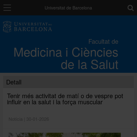
Navegació
toolb
Universitat de Barcelona
La Facultat
Facultat de
Medicina i Ciències
Els campus
de la Salut
Docència
Detall
Recerca
Tenir més activitat de matí o de vespre pot
influir en la salut i la força muscular
Mobilitat
Notícia | 30-01-2026
Convocatòries i ajuts