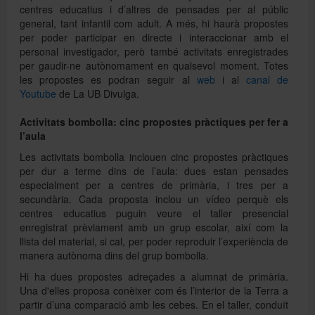
centres educatius i d’altres de pensades per al públic
general, tant infantil com adult. A més, hi haurà propostes
per poder participar en directe i interaccionar amb el
personal investigador, però també activitats enregistrades
per gaudir-ne autònomament en qualsevol moment. Totes
les propostes es podran seguir al
web
i al
canal de
Youtube
de La UB Divulga.
Activitats bombolla: cinc propostes pràctiques per fer a
l’aula
Les activitats bombolla inclouen cinc propostes pràctiques
per dur a terme dins de l’aula: dues estan pensades
especialment per a centres de primària, i tres per a
secundària. Cada proposta inclou un vídeo perquè els
centres educatius puguin veure el taller presencial
enregistrat prèviament amb un grup escolar, així com la
llista del material, si cal, per poder reproduir l’experiència de
manera autònoma dins del grup bombolla.
Hi ha dues propostes adreçades a alumnat de primària.
Una d'elles proposa conèixer com és l’interior de la Terra a
partir d’una comparació amb les cebes. En el taller, conduït