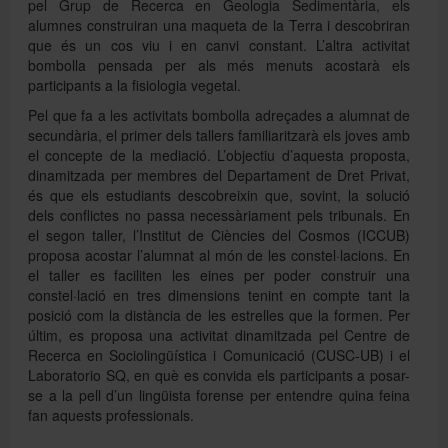
pel Grup de Recerca en Geologia Sedimentària, els
alumnes construiran una maqueta de la Terra i descobriran
que és un cos viu i en canvi constant. L’altra activitat
bombolla pensada per als més menuts acostarà els
participants a la fisiologia vegetal.
Pel que fa a les activitats bombolla adreçades a alumnat de
secundària, el primer dels tallers familiaritzarà els joves amb
el concepte de la mediació. L’objectiu d’aquesta proposta,
dinamitzada per membres del Departament de Dret Privat,
és que els estudiants descobreixin que, sovint, la solució
dels conflictes no passa necessàriament pels tribunals. En
el segon taller, l’Institut de Ciències del Cosmos (ICCUB)
proposa acostar l’alumnat al món de les constel·lacions. En
el taller es faciliten les eines per poder construir una
constel·lació en tres dimensions tenint en compte tant la
posició com la distància de les estrelles que la formen. Per
últim, es proposa una activitat dinamitzada pel Centre de
Recerca en Sociolingüística i Comunicació (CUSC-UB) i el
Laboratorio SQ, en què es convida els participants a posar-
se a la pell d’un lingüista forense per entendre quina feina
fan aquests professionals.