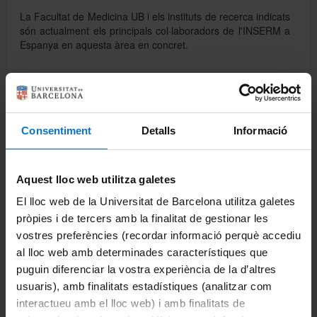
La Facultat de Medicina UB i els instituts de recerca indicats
són actualment els principals col·laboradors de l'INSERM a
Espanya en aquesta àrea en concret.
Comparteix-ho:
Consentiment
Detalls
Informació
Imprimeix
Departaments
Aquest lloc web utilitza galetes
Biomedicina
El lloc web de la Universitat de Barcelona utilitza galetes
pròpies i de tercers amb la finalitat de gestionar les
Ciències Clíniques
vostres preferències (recordar informació perquè accediu
Ciències Fisiològiques
al lloc web amb determinades característiques que
puguin diferenciar la vostra experiència de la d’altres
Cirurgia i Especialitats Medicoquirúrgiques
usuaris), amb finalitats estadístiques (analitzar com
interactueu amb el lloc web) i amb finalitats de
Fonaments Clinics