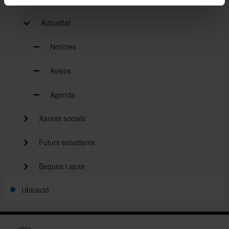
Actualitat
Notícies
Avisos
Agenda
Xarxes socials
Futurs estudiants
Beques i ajuts
Ubicació