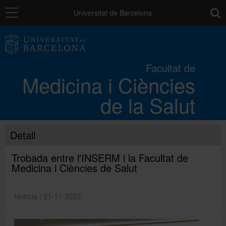
Navegació
toolb
Universitat de Barcelona
La Facultat
Facultat de
Medicina i Ciències
Els campus
de la Salut
Docència
Detall
Recerca
Trobada entre l'INSERM i la Facultat de
Medicina i Ciències de Salut
Mobilitat
Notícia | 21-11-2023
Convocatòries i ajuts