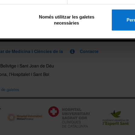
eix-ho:
Només utilitzar les galetes
Perm
necessàries
x
at de Medicina i Ciències de la
Contacte
, Bellvitge i Sant Joan de Déu
na, l'Hospitalet i Sant Boi
a de galetes