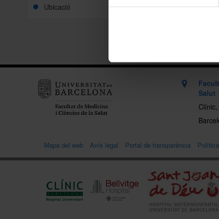
Ubicació
Compart
Imprimei
Facult
Salut
Clínic
Barcelo
Mapa del web
Avís legal
Portal de transparència
Polític