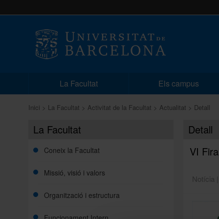
La Facultat
Els campus
Inici
La Facultat
Activitat de la Facultat
Actualitat
Detall
La Facultat
Detall
VI Fir
Coneix la Facultat
Missió, visió i valors
Notícia 
Organització i estructura
Funcionament Intern