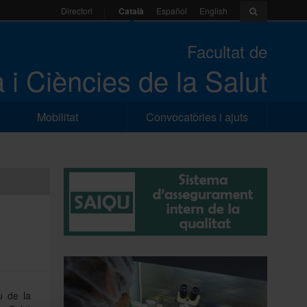
Català
Español
English
Directori
Facultat de
 i Ciències de la Salut
Mobilitat
Convocatòries i ajuts
u de la