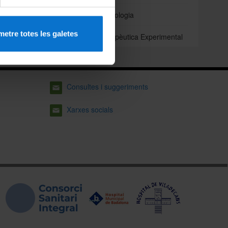
Odontoestomatologia
etre totes les galetes
Patologia i Terapèutica Experimental
Consultes i suggeriments
Xarxes socials