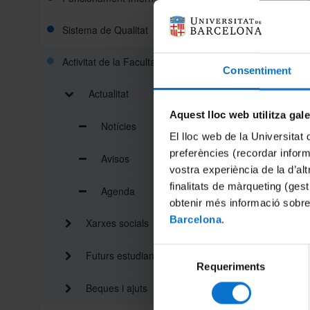
Sistema de Qualitat
Activitat de la Facultat
Consentiment
Actualitat
Aquest lloc web utilitza gal
Notícies
Salut Me
El lloc web de la Universitat 
de la VI
preferències (recordar infor
Avisos
mental e
vostra experiència de la d’al
afectats
finalitats de màrqueting (gest
Agenda
A la fira
obtenir més informació sobre
salut me
Barcelona
.
Xarxes socials
per conè
salut me
per atend
Selecció
Futurs estudiants
normalitz
Requeriments
de
el benes
consentiment
Beques i ajuts