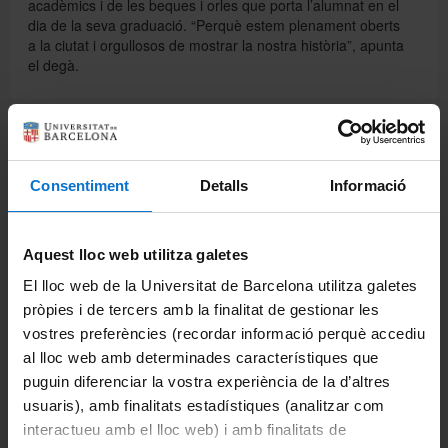
acadèmics i de les beques i orles que porta l’alumnat en el
dia de la seva graduació. “Perquè estem plenament oberts
a la ciutat i orgullosos de mostrar la nostra història”, apunta
el degà.
Comparteix-ho:
Consentiment
Detalls
Informació
Imprimeix
Departaments
Aquest lloc web utilitza galetes
Biomedicina
El lloc web de la Universitat de Barcelona utilitza galetes
pròpies i de tercers amb la finalitat de gestionar les
Ciències Clíniques
vostres preferències (recordar informació perquè accediu
al lloc web amb determinades característiques que
Ciències Fisiològiques
puguin diferenciar la vostra experiència de la d’altres
Cirurgia i Especialitats Medicoquirúrgiques
usuaris), amb finalitats estadístiques (analitzar com
interactueu amb el lloc web) i amb finalitats de
Fonaments Clinics