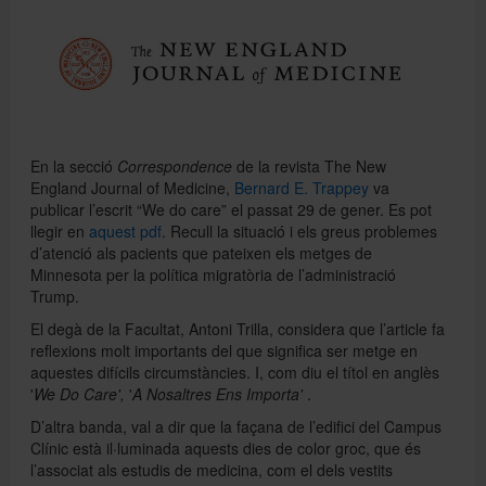
Directori
Español
En la secció
Correspondence
de la revista The New
England Journal of Medicine,
Bernard E. Trappey
va
publicar l’escrit “We do care” el passat 29 de gener. Es pot
English
llegir en
aquest pdf
. Recull la situació i els greus problemes
d’atenció als pacients que pateixen els metges de
Minnesota per la política migratòria de l’administració
Trump.
El degà de la Facultat, Antoni Trilla, considera que l’article fa
reflexions molt importants del que significa ser metge en
aquestes difícils circumstàncies. I, com diu el títol en anglès
'
We Do Care',
'
A Nosaltres
Ens Importa'
.
D’altra banda, val a dir que la façana de l’edifici del Campus
Clínic està il·luminada aquests dies de color groc, que és
l’associat als estudis de medicina, com el dels vestits