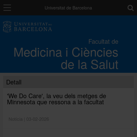
Navegació
toolb
Universitat de Barcelona
La Facultat
Facultat de
Medicina i Ciències
Els campus
de la Salut
Docència
Detall
Recerca
'We Do Care', la veu dels metges de
Minnesota que ressona a la facultat
Mobilitat
Notícia | 03-02-2026
Convocatòries i ajuts