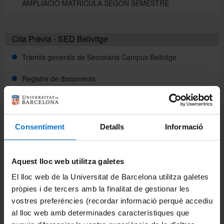
AMPLIACIÓ MATRÍCULA SEGON SEMESTRE
Cita Prèvia - SED Bellvitge
Tràmits generals de Secretaria Campus Bellvitge
Registre de documents
Enllaços d'interès
SAE
Consentiment
Detalls
Informació
Tutor Esport
Aquest lloc web utilitza galetes
EIM
El lloc web de la Universitat de Barcelona utilitza galetes
Portals i intranets
pròpies i de tercers amb la finalitat de gestionar les
vostres preferències (recordar informació perquè accediu
Món UB (estudiants)
al lloc web amb determinades característiques que