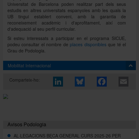
Universitat de Barcelona poden realitzar part dels seus
estudis en altres universitats espanyoles amb les quals la
UB tingui establert conveni, amb la garantia de
Directori
reconeixement acadèmic i d'aprofitament, així com
d'adequació al seu perfil curricular.
Si esteu interessats a participar en el programa SICUE,
Español
podeu consultar el nombre de
places disponibles
que té el
Grau de Podologia.
English
Mobilitat Internacional
Comparteix-ho:
La Universitat de Barcelona ofereix més de 800
destinacions en universitats d'arreu del món per fer una
mobilitat internacional d'un màxim d'un curs acadèmic.
Per obtenir més informació sobre els acords específics de
mobilitat d'estudiants que té signats la Facultat de Medicina
i Ciències de la Salut consulteu el següent
enllaç
.
Avisos Podologia
AL·LEGACIONS BECA GENERAL CURS 2025-26 PER