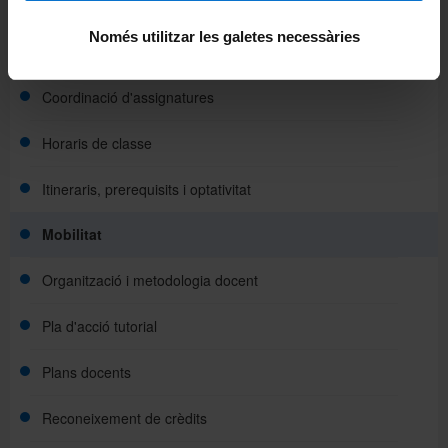
Beques i ajuts
Només utilitzar les galetes necessàries
Calendari acadèmic
Coordinació d'assignatures
Horaris de classe
Itineraris, prerequisits i optativitat
Mobilitat
Organització i metodologia docent
Pla d'acció tutorial
Plans docents
Reconeixement de crèdits