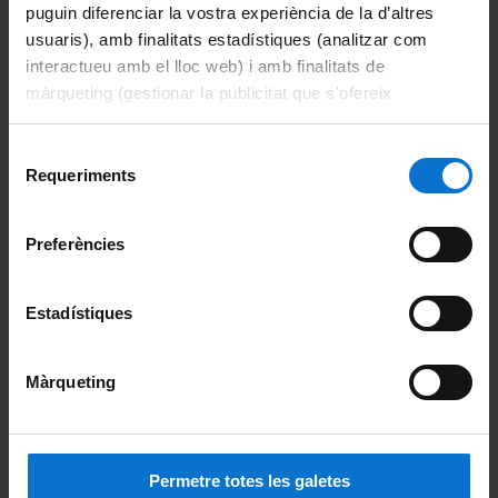
puguin diferenciar la vostra experiència de la d’altres
Intranet UB (PDI i PAS)
usuaris), amb finalitats estadístiques (analitzar com
interactueu amb el lloc web) i amb finalitats de
Intranet de la Facultat
màrqueting (gestionar la publicitat que s’ofereix
adequant-la en funció dels vostres hàbits de navegació).
Campus Virtual
Per obtenir més informació sobre les galetes podeu
Selecció
Campus Obert
consultar la
Política de galetes del lloc web de la
Requeriments
de
Universitat de Barcelona
.
consentiment
Alumni UB
Preferències
Informació del grau
Estadístiques
Informació destacada
Accions de suport i d'orientació
Màrqueting
Aules
Avaluació
Permetre totes les galetes