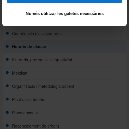
Beques i ajuts
Només utilitzar les galetes necessàries
Calendari acadèmic
Coordinació d'assignatures
Horaris de classe
Itineraris, prerequisits i optativitat
Mobilitat
Organització i metodologia docent
Pla d'acció tutorial
Plans docents
Reconeixement de crèdits