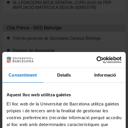
AL·LEGACIONS BECA GENERAL CURS 2025-26 PER
AMPLIACIÓ MATRÍCULA SEGON SEMESTRE
Cita Prèvia - SED Bellvitge
Tràmits generals de Secretaria Campus Bellvitge
Registre de documents
Enllaços d'interès
SAE
Consentiment
Detalls
Informació
Tutor Esport
Aquest lloc web utilitza galetes
EIM
El lloc web de la Universitat de Barcelona utilitza galetes
pròpies i de tercers amb la finalitat de gestionar les
Portals i intranets
vostres preferències (recordar informació perquè accediu
Món UB (estudiants)
al lloc web amb determinades característiques que