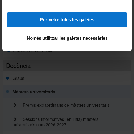
Intranet UB (PDI i PTGAS)
Permetre totes les galetes
Campus Virtual
Alumni UB
Només utilitzar les galetes necessàries
Intranet de la Facultat
Docència
Graus
Màsters universitaris
Premis extraordinaris de màsters universitaris
Sessions informatives (en línia) màsters
universitaris curs 2026-2027