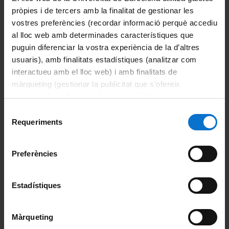
pròpies i de tercers amb la finalitat de gestionar les
Recerca Clínica
(en procés de substitució)
vostres preferències (recordar informació perquè accediu
al lloc web amb determinades característiques que
Estudiants de la UB
Futurs estudiants
puguin diferenciar la vostra experiència de la d’altres
Recerca Clínica Aplicada
usuaris), amb finalitats estadístiques (analitzar com
interactueu amb el lloc web) i amb finalitats de
Estudiants de la UB
Futurs estudiants
màrqueting (gestionar la publicitat que s’ofereix
Màsters vinculats a la Facultat
adequant-la en funció dels vostres hàbits de navegació).
Per obtenir més informació sobre les galetes podeu
Selecció
Innovació i Emprenedoria en Enginyeria Biomèdica
consultar la
Política de galetes del lloc web de la
Requeriments
de
Universitat de Barcelona
.
consentiment
Comparteix-ho:
Preferències
Català
|
Español
|
English
Estadístiques
Portals i intranets
Màrqueting
Portal d'estudiants