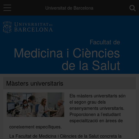
Navegació
toolb
Universitat de Barcelona
La Facultat
Facultat de
Medicina i Ciències
Els campus
de la Salut
Docència
Màsters universitaris
Recerca
Els màsters universitaris són
el segon grau dels
ensenyaments universitaris.
Mobilitat
Proporcionen a l’estudiant
especialització en àrees de
coneixement específiques.
Convocatòries i ajuts
La Facultat de Medicina i Ciències de la Salut concreta la