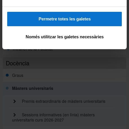
Intranet UB (PDI i PTGAS)
Permetre totes les galetes
Campus Virtual
Alumni UB
Només utilitzar les galetes necessàries
Intranet de la Facultat
Docència
Graus
Màsters universitaris
Premis extraordinaris de màsters universitaris
Sessions informatives (en línia) màsters
universitaris curs 2026-2027