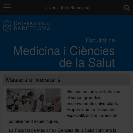
Navegació
toolb
Universitat de Barcelona
La Facultat
Facultat de
Medicina i Ciències
Els campus
de la Salut
Docència
Màsters universitaris
Recerca
Els màsters universitaris són
el segon grau dels
ensenyaments universitaris.
Mobilitat
Proporcionen a l’estudiant
especialització en àrees de
coneixement específiques.
Convocatòries i ajuts
La Facultat de Medicina i Ciències de la Salut concreta la