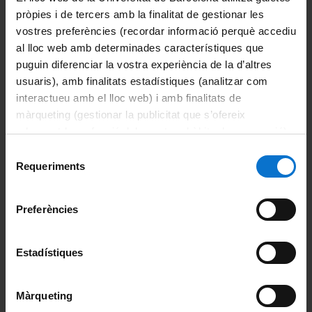
pròpies i de tercers amb la finalitat de gestionar les
Recerca Clínica
(en procés de substitució)
vostres preferències (recordar informació perquè accediu
al lloc web amb determinades característiques que
Estudiants de la UB
Futurs estudiants
puguin diferenciar la vostra experiència de la d’altres
Recerca Clínica Aplicada
usuaris), amb finalitats estadístiques (analitzar com
interactueu amb el lloc web) i amb finalitats de
Estudiants de la UB
Futurs estudiants
màrqueting (gestionar la publicitat que s’ofereix
Màsters vinculats a la Facultat
adequant-la en funció dels vostres hàbits de navegació).
Per obtenir més informació sobre les galetes podeu
Selecció
Innovació i Emprenedoria en Enginyeria Biomèdica
consultar la
Política de galetes del lloc web de la
Requeriments
de
Universitat de Barcelona
.
consentiment
Comparteix-ho:
Preferències
Català
|
Español
|
English
Estadístiques
Portals i intranets
Màrqueting
Portal d'estudiants