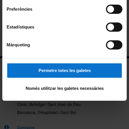
Mobilitat
Preferències
Plans docents
Estadístiques
Treball final de màster
Informació per a futurs estudiants
Màrqueting
Permetre totes les galetes
Només utilitzar les galetes necessàries
Facultat de Medicina i Ciències de la Salut
Clínic, Bellvitge i Sant Joan de Déu
Barcelona, l'Hospitalet i Sant Boi
Contacte