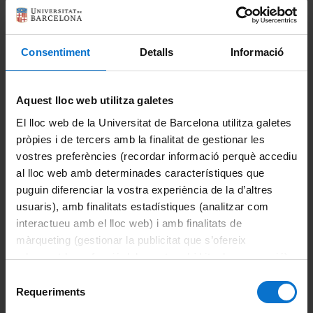
Comparteix-ho:
Directori
Consentiment
Detalls
Informació
Informació del màster
Español
Informació destacada
Aquest lloc web utilitza galetes
El lloc web de la Universitat de Barcelona utilitza galetes
Avaluació
English
pròpies i de tercers amb la finalitat de gestionar les
vostres preferències (recordar informació perquè accediu
Beques i ajuts
al lloc web amb determinades característiques que
puguin diferenciar la vostra experiència de la d’altres
Calendari acadèmic
usuaris), amb finalitats estadístiques (analitzar com
interactueu amb el lloc web) i amb finalitats de
Horaris de classe
màrqueting (gestionar la publicitat que s’ofereix
adequant-la en funció dels vostres hàbits de navegació).
Organització i metodologia docent
Per obtenir més informació sobre les galetes podeu
Selecció
consultar la
Política de galetes del lloc web de la
Reconeixement de crèdits
Requeriments
de
Universitat de Barcelona
.
consentiment