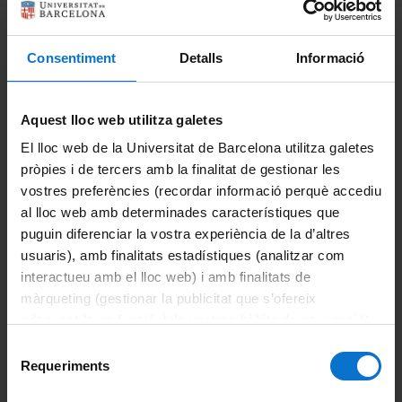
Informació del màster
Directori
Consentiment
Detalls
Informació
Informació destacada
Accions de suport i d'orientació
Español
Aquest lloc web utilitza galetes
Avaluació
El lloc web de la Universitat de Barcelona utilitza galetes
pròpies i de tercers amb la finalitat de gestionar les
English
Beques i ajuts
vostres preferències (recordar informació perquè accediu
al lloc web amb determinades característiques que
Calendari acadèmic
puguin diferenciar la vostra experiència de la d’altres
usuaris), amb finalitats estadístiques (analitzar com
Horaris de classe
interactueu amb el lloc web) i amb finalitats de
màrqueting (gestionar la publicitat que s’ofereix
Mobilitat
adequant-la en funció dels vostres hàbits de navegació).
Per obtenir més informació sobre les galetes podeu
Selecció
Organització i metodologia docent
consultar la
Política de galetes del lloc web de la
Requeriments
de
Universitat de Barcelona
.
consentiment
Plans docents