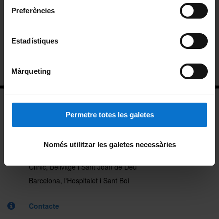
Preferències
Reconeixement de crèdits
Estadístiques
Treball final de màster
Informació per a futurs estudiants
Màrqueting
Permetre totes les galetes
Només utilitzar les galetes necessàries
Facultat de Medicina i Ciències de la Salut
Clínic, Bellvitge i Sant Joan de Déu
Barcelona, l'Hospitalet i Sant Boi
Contacte