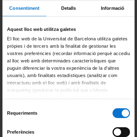
El procediment
per a la prematrícula dels grups de
Consentiment
Detalls
Informació
pràctiques és el següent:
Aquest lloc web utilitza galetes
1.- Primer s’han d’escollir les assignatures teòriques a
l’apartat d’
Inscripció d’assignatures.
El lloc web de la Universitat de Barcelona utilitza galetes
pròpies i de tercers amb la finalitat de gestionar les
2.- Un cop seleccionades i
confirmades
les assignatures
teòriques s’ha d’escollir el grup de pràctiques de cada
vostres preferències (recordar informació perquè accediu
assignatura teòrica, a l’apartat d’
Inscripció de Grups de
al lloc web amb determinades característiques que
pràctiques.
puguin diferenciar la vostra experiència de la d’altres
usuaris), amb finalitats estadístiques (analitzar com
interactueu amb el lloc web) i amb finalitats de
màrqueting (gestionar la publicitat que s’ofereix
adequant-la en funció dels vostres hàbits de navegació).
Per obtenir més informació sobre les galetes podeu
Selecció
consultar la
Política de galetes del lloc web de la
Requeriments
de
Universitat de Barcelona
.
consentiment
Preferències