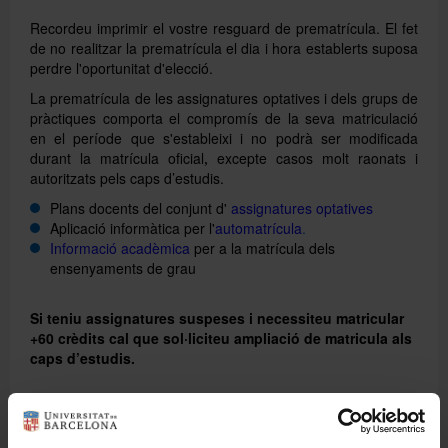
Recordeu imprimir el vostre resguard de prematrícula. El fet
de no realitzar la prematrícula el dia i hora establerts suposa
perdre l'oportunitat d'elecció.
La prematrícula de les assignatures optatives i dels grups de
pràctiques comporta el compromís de la seva matriculació
en el període que s'estableixi i no podrà ser modificada
durant la matrícula oficial
excepte casos molt raonats i
,
autoritzats pels caps d’estudis.
Plans docents del conjunt d'
assignatures optatives
Aplicació informàtica per l'
automatrícula
.
Informació acadèmica
per a la matrícula dels
ensenyaments de grau
Si teniu assignatures suspeses i necessiteu matricular
+60 crèdits cal que sol·liciteu ampliació de matricula als
caps d’estudis.
PROCEDIMENT PER A LA PREMATRÍCULA DELS
GRUPS DE PRÀCTIQUES