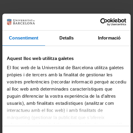
Català
About the bachelor's degree
Highlights
Consentiment
Detalls
Informació
Español
Academic calendar
Aquest lloc web utilitza galetes
Assessment
El lloc web de la Universitat de Barcelona utilitza galetes
Course plans
pròpies i de tercers amb la finalitat de gestionar les
vostres preferències (recordar informació perquè accediu
Credit recognition
al lloc web amb determinades característiques que
puguin diferenciar la vostra experiència de la d’altres
Final project
usuaris), amb finalitats estadístiques (analitzar com
interactueu amb el lloc web) i amb finalitats de
Grants and financial aid
màrqueting (gestionar la publicitat que s’ofereix
adequant-la en funció dels vostres hàbits de navegació).
Mobility
Per obtenir més informació sobre les galetes podeu