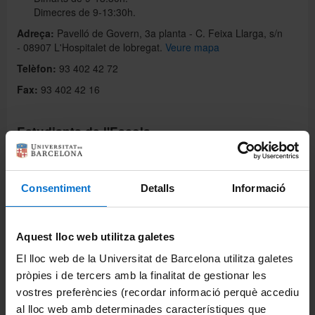
Dimecres de 9-13:30h.
Adreça:
Pavelló de Govern, 3a planta - C. Feixa Llarga, s/n
Català
- 08907 L'Hospitalet de lobregat.
Veure mapa
Telèfon:
93 402 42 72
Fax:
93 402 42 16
Español
Estudiants de l'Escola
Mobilitat internacional
Mobilitat nacional
Consentiment
Detalls
Informació
Estudiants d’altres universitats
Mobilitat internacional
Mobilitat nacional
Aquest lloc web utilitza galetes
El lloc web de la Universitat de Barcelona utilitza galetes
Informació útil per als estudiants en procés
pròpies i de tercers amb la finalitat de gestionar les
d'incorporació
vostres preferències (recordar informació perquè accediu
La UB i el seu entorn
: com s’hi arriba, transport i mobilitat,
al lloc web amb determinades característiques que