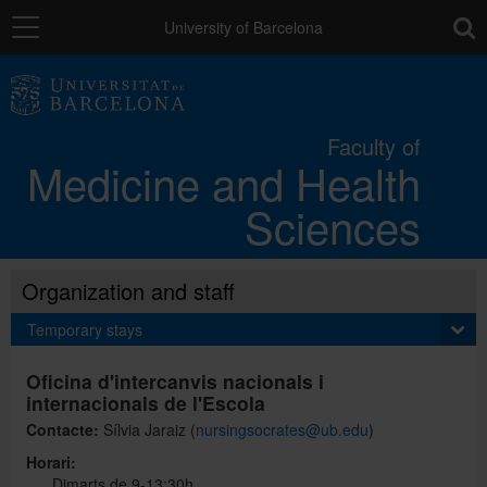
Navigation
toolb
University of Barcelona
Faculty
Faculty of
Medicine and Health
Campus
Sciences
Studies
Organization and staff
Research
Temporary stays
Oficina d'intercanvis nacionals i
Mobility
internacionals de l'Escola
Contacte:
Sílvia Jaraiz (
nursingsocrates@ub.edu
)
Horari:
Directory
Dimarts de 9-13:30h.