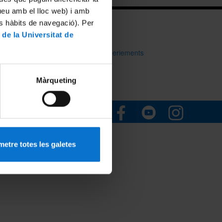
tueu amb el lloc web) i amb
es hàbits de navegació). Per
 de la Universitat de
Bústia de Suggeriements
Màrqueting
Xarxes socials institucionals:
etre totes les galetes