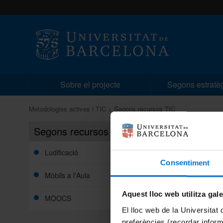
Sobre el projecte
Segons estratè
Metodologies actives i TIC
Segons recursos TIC
Segons recursos TIC
Ludificació
Consentiment
Mòbils a l'Aula
Aquest lloc web utilitza gal
MOOCS
El lloc web de la Universitat 
preferències (recordar infor