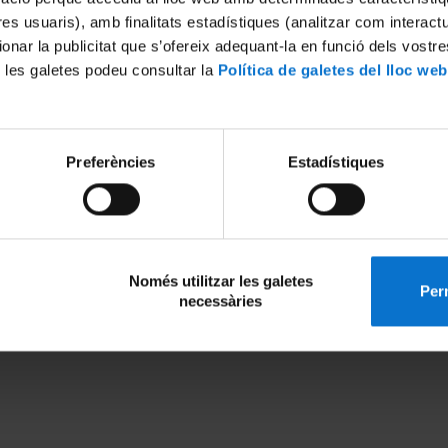
tres usuaris), amb finalitats estadístiques (analitzar com interac
ionar la publicitat que s’ofereix adequant-la en funció dels vostr
 Ciutat, Plaça Universitat,
vr-pdocent@ub.edu
i Històric
 les galetes podeu consultar la
Política de galetes del lloc web
T. +34 93 402 10 44
ia Corts Catalanes, 585
7 BARCELONA
Preferències
Estadístiques
Només utilitzar les galetes
Perm
necessàries