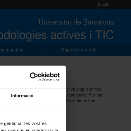
Català
Universitat de Barcelona
dologies actives i TIC
s modalitat
Suport al docent
a les nostres aules, i cada vegada se’n va ampliant més
ions i possibilitats per a la docència acadèmica. Per tant,
Informació
zada és molt útil per al professorat. En seria un bon
 de gestionar les vostres
ues que puguin diferenciar la