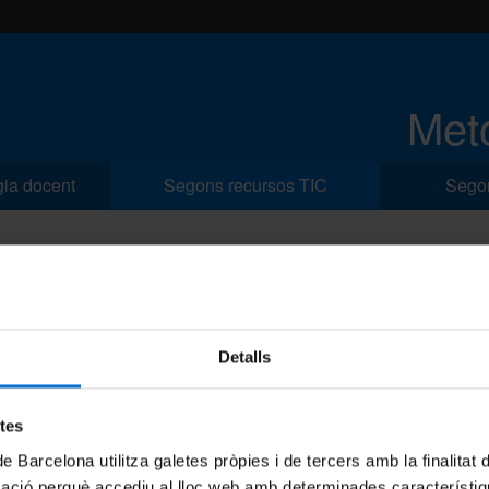
Meto
gia docent
Segons recursos TIC
Segon
Segons el recurs TIC
Ja fa uns anys que la tecnologia té un paper molt important 
l’ús, ja sigui pel canvi d’hàbits dels alumnes o per les adaptac
Detalls
conèixer les possibilitats TIC de manera específica i categorit
exemple l’espai
TAC-TIC
del
CRAI UB
.
etes
de Barcelona utilitza galetes pròpies i de tercers amb la finalitat
mació perquè accediu al lloc web amb determinades característiq