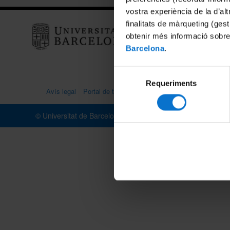
vostra experiència de la d’al
finalitats de màrqueting (gest
Centre
Edific
obtenir més informació sobre
Barcelona
.
Gran V
0800
Selecció
Requeriments
de
Avís legal
Portal de transparència
Política de galetes
consentiment
© Universitat de Barcelona