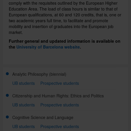
comply with the requisites outlined by the European Higher
Education Area. The load of class hours is similar to that of
European qualifications, at 60 and 120 credits, that is, one or
Directory
two academic years full time, to facilitate and promote
mobility and insertion of graduates into the European job
market.
Català
Further general and updated information is available on
the
University of Barcelona website
.
Español
Analytic Philosophy
(biennial)
UB students
Prospective students
Citizenship and Human Rights: Ethics and Politics
UB students
Prospective students
Cognitive Science and Language
UB students
Prospective students