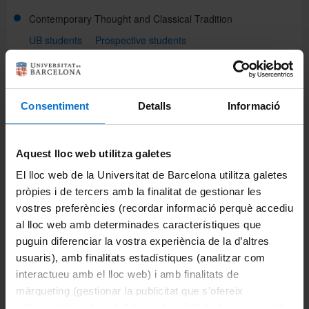
Contemporary Thought and Classical Tradition
UB students
Prospective students
History of Science: History, Heritage and Scientific
Communication
(new)
UB students
Prospective students
Consentiment
Detalls
Informació
History of Science: Science, History and Society
(currently being replaced)
Aquest lloc web utilitza galetes
UB students
El lloc web de la Universitat de Barcelona utilitza galetes
pròpies i de tercers amb la finalitat de gestionar les
Pure and Applied Logic
(biennial)
vostres preferències (recordar informació perquè accediu
UB students
Prospective students
al lloc web amb determinades característiques que
puguin diferenciar la vostra experiència de la d’altres
Share:
usuaris), amb finalitats estadístiques (analitzar com
interactueu amb el lloc web) i amb finalitats de
màrqueting (gestionar la publicitat que s’ofereix
Portals and intranets
adequant-la en funció dels vostres hàbits de navegació).