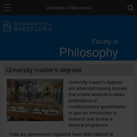
Navigation
toolb
University of Barcelona
The Faculty
Faculty of
Philosophy
Studies
University master's degrees
Research and innovation
University master's degrees
are advanced training courses
Services
that enable students to attain
professional or
multidisciplinary specialisation
Mobility
or gain an introduction to
research and access a
doctoral programme.
External relations
Fees are government-regulated have been tailored to