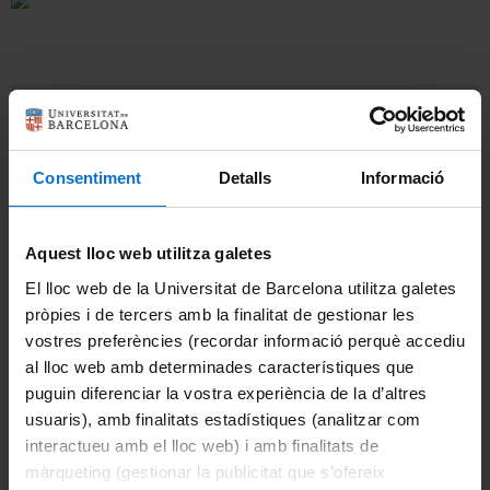
Directory
About the master's degree
Català
Introduction
Consentiment
Detalls
Informació
Academic calendar
Español
Assessment
Aquest lloc web utilitza galetes
El lloc web de la Universitat de Barcelona utilitza galetes
Course plans
pròpies i de tercers amb la finalitat de gestionar les
vostres preferències (recordar informació perquè accediu
Credit recognition
al lloc web amb determinades característiques que
puguin diferenciar la vostra experiència de la d’altres
Final project
usuaris), amb finalitats estadístiques (analitzar com
interactueu amb el lloc web) i amb finalitats de
Grants and financial aid
màrqueting (gestionar la publicitat que s’ofereix