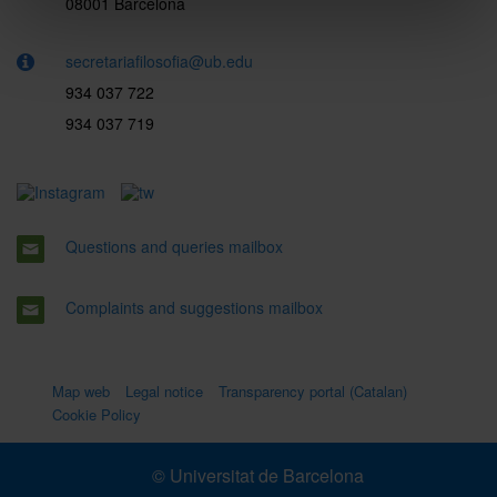
08001 Barcelona
secretariafilosofia@ub.edu
934 037 722
934 037 719
Questions and queries mailbox
Complaints and suggestions mailbox
Map web
Legal notice
Transparency portal (Catalan)
Cookie Policy
© Universitat de Barcelona