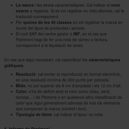
La marca
i les seves característiques. Cal indicar el
nom
exacte
a registrar. Si es vol registrar en més idiomes, cal la
traducció corresponent.
Per
quines de les 45 classes
es vol registrar la marca en
funció del tipus de productes i serveis.
El codi SAP del centre gestor o
NIF
,
en el cas que
Patrimoni hagi de fer una nota de càrrec o factura,
corresponent a la liquidació de taxes.
En cas que sigui necessari, cal especificar les
característiques
gràfiques
:
Resolució
: cal enviar la reproducció en format electrònic,
en una resolució mínima de 300 punts per polzada.
Mida
: no pot superar els 8 cm d’amplada i els 12 cm d’alt.
Color
: s’ha de definir amb el nom comú (blau, verd,
taronja... ) de Pantone o en qualsevol altra classificació de
color que sigui generalment admesa de tots els elements
que componen la marca (símbol i text).
Tipologia de lletra
: cal indicar el tipus i la mida
5.
Informe de Patrimoni