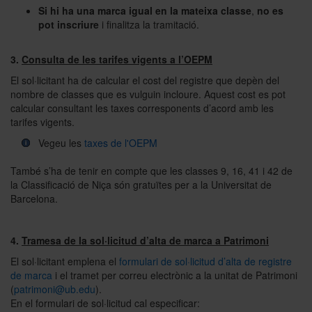
Si hi ha una marca igual en la mateixa classe
,
no es
pot inscriure
i finalitza la tramitació.
3.
Consulta de les tarifes vigents a l’OEPM
El sol·licitant ha de calcular el cost del registre que depèn del
nombre de classes que es vulguin incloure. Aquest cost es pot
calcular consultant les taxes corresponents d’acord amb les
tarifes vigents.
Vegeu les
taxes de l'OEPM
També s’ha de tenir en compte que les classes 9, 16, 41 i 42 de
la Classificació de Niça són gratuïtes per a la Universitat de
Barcelona.
4.
Tramesa de la sol·licitud d’alta de marca a Patrimoni
El sol·licitant emplena el
formulari de sol·licitud d’alta de registre
de marca
i el tramet per correu electrònic a la unitat de Patrimoni
(
patrimoni@ub.edu
).
En el formulari de sol·licitud cal especificar: