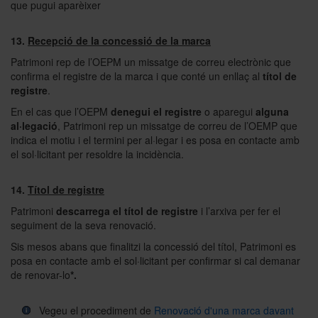
que pugui aparèixer
13.
Recepció de la concessió de la marca
Patrimoni rep de l’OEPM un missatge de correu electrònic que
confirma el registre de la marca i que conté un enllaç al
títol de
registre
.
En el cas que l’OEPM
denegui el registre
o aparegui
alguna
al·legació
, Patrimoni rep un missatge de correu de l’OEMP que
indica el motiu i el termini per al·legar i es posa en contacte amb
el sol·licitant per resoldre la incidència.
14.
Títol de registre
Patrimoni
descarrega el títol de registre
i l’arxiva per fer el
seguiment de la seva renovació.
Sis mesos abans que finalitzi la concessió del títol, Patrimoni es
posa en contacte amb el sol·licitant per confirmar si cal demanar
de renovar-lo
*.
Vegeu el procediment de
Renovació d'una marca davant