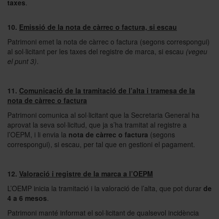
taxes
.
10.
Emissió de la nota de càrrec o factura, si escau
Patrimoni emet la nota de càrrec o factura (segons correspongui)
al sol·licitant per les taxes del registre de marca, si escau
(vegeu
el punt 3)
.
11.
Comunicació de la tramitació de l’alta i tramesa de la
nota de càrrec o factura
Patrimoni comunica al sol·licitant que la Secretaria General ha
aprovat la seva sol·licitud, que ja s’ha tramitat al registre a
l’OEPM, i li envia la
nota de càrrec
o factura
(segons
correspongui), si escau, per tal que en gestioni el pagament.
12.
Valoració i registre de la marca
a l’OEPM
L’OEMP inicia la tramitació i la valoració de l’alta, que pot durar
de
4 a 6 mesos
.
Patrimoni manté informat el sol·licitant de qualsevol incidència