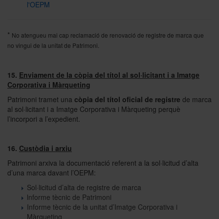
l'OEPM
*
No atengueu mai cap reclamació de renovació de registre de marca que
no vingui de la unitat de Patrimoni.
15.
Enviament de la còpia del títol al sol·licitant i a Imatge
Corporativa i Màrqueting
Patrimoni tramet una
còpia del títol oficial de registre
de marca
al sol·licitant i a Imatge Corporativa i Màrqueting perquè
l’incorpori a l’expedient.
16.
Custòdia i arxiu
Patrimoni arxiva la documentació referent a la sol·licitud d’alta
d’una marca davant l’OEPM:
Sol·licitud d’alta de registre de marca
lnforme tècnic de Patrimoni
Informe tècnic de la unitat d’Imatge Corporativa i
Màrqueting