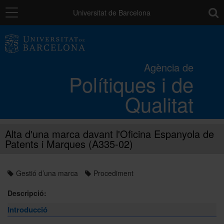
Navegació
toolb
Universitat de Barcelona
Els processos de qualitat UB
Agència de
Polítiques i de
Activitats i projectes
Qualitat
Catàleg de serveis
Alta d'una marca davant l'Oficina Espanyola de
Patents i Marques (A335-02)
L'Agència
Gestió d’una marca
Procediment
Directori
Descripció:
Introducció