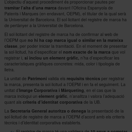
L’objectiu d’aquest procediment és proporcionar pautes per
tramitar l’alta d’una marca
davant l’Oficina Espanyola de
Patents i Marques (en endavant, OEPM), el titular de la qual serà
la Universitat de Barcelona. El sol·licitant del registre de marca ha
de pertànyer a la Universitat de Barcelona.
El sol·licitant del registre de marca ha de confirmar al web de
l’OEPM que
no hi ha cap marca igual o similar en la mateixa
classe
, per poder iniciar la tramitació. En el moment de presentar
la sol·licitud, ha d’especificar el
nom exacte de la marca
que vol
registrar i,
si inclou un element gràfic,
n’ha d’especificar les
característiques gràfiques concretes: mida, color i tipologia de
lletra.
La unitat de
Patrimoni
valida els
requisits tècnics
per registrar
la marca, presenta la sol·licitud a l’OEPM i en fa el seguiment. La
unitat d’
Imatge Corporativa i Màrqueting
, en el cas que la
marca inclogui un
element gràfic
, n’analitza i valora l’adequació
quant als
criteris d’identitat corporativa
de la UB.
La
Secretaria General autoritza o denega
la presentació de la
sol·licitud de registre de marca a l’OEPM d’acord amb els criteris
tècnics i d’identitat corporativa establerts.
El registre de marca té una validesa de
10 anys a comptar