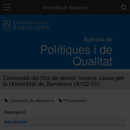
Navegació
toolb
Universitat de Barcelona
Els processos de qualitat UB
Agència de
Polítiques i de
Activitats i projectes
Qualitat
Catàleg de serveis
Concessió del títol de doctor honoris causa per
la Universitat de Barcelona (A122-01)
L'Agència
Concessió de distincions
Procediment
Directori
Descripció:
Introducció