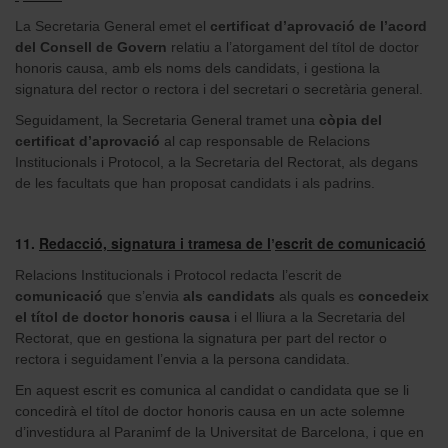
La Secretaria General emet el
certificat d’aprovació de l’acord
del Consell de Govern
relatiu a l’atorgament del títol de doctor
honoris causa, amb els noms dels candidats, i gestiona la
signatura del rector o rectora i del secretari o secretària general.
Seguidament, la Secretaria General tramet una
còpia del
certificat d’aprovació
al cap responsable de Relacions
Institucionals i Protocol, a la Secretaria del Rectorat, als degans
de les facultats que han proposat candidats i als padrins.
11.
Redacció, signatura i tramesa de l
escrit de comunicació
’
Relacions Institucionals i Protocol redacta l’escrit de
comunicació
que s’envia
als candidats
als quals es
concedeix
el títol de doctor honoris causa
i el lliura a la Secretaria del
Rectorat, que en gestiona la signatura per part del rector o
rectora i seguidament l’envia a la persona candidata.
En aquest escrit es comunica al candidat o candidata que se li
concedirà el títol de doctor honoris causa en un acte solemne
d’investidura al Paranimf de la Universitat de Barcelona, i que en