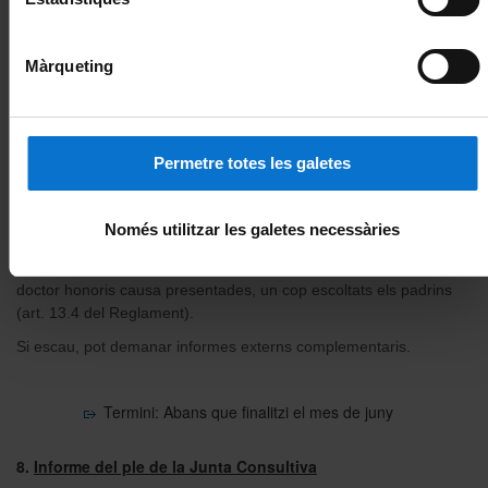
Termini: Entre 3 setmanes i 1 mes
Màrqueting
7.
Convocatòria del ple de la Junta Consultiva
A continuació, la Secretaria General convoca el ple de la Junta
Consultiva i adjunta a la convocatòria la documentació
Permetre totes les galetes
justificativa. Així mateix, convida els padrins perquè facin la
defensa dels candidats davant dels membres del ple.
El ple de la Junta Consultiva es reuneix abans que finalitzi el mes
Només utilitzar les galetes necessàries
de juny en el dia i l’hora acordats i, una vegada analitzada la
documentació,
valora les propostes
d’atorgament del títol de
doctor honoris causa presentades, un cop escoltats els padrins
(art. 13.4 del Reglament).
Si escau, pot demanar informes externs complementaris.
Termini: Abans que finalitzi el mes de juny
8.
Informe del ple de la Junta Consultiva