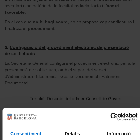
secretari o secretària de la facultat redacta l’acta i
l’acord
favorable
.
En el cas que
no hi hagi acord
, no es proposa cap candidatura i
finalitza el procediment
.
5.
Configuració del procediment electrònic de presentació
de sol·licituds
La Secretaria General configura el procediment electrònic per a la
presentació de sol·licituds, amb el suport del servei
d’Administració Electrònica, Gestió Documental i Patrimoni
Documental.
Termini: Després del primer Consell de Govern
6.
Presentació de la proposta de candidatura a doctor
honoris causa
El rector o rectora i cada degà o degana tramet a la Secretaria
Consentiment
Detalls
Informació
General, mitjançant el formulari electrònic habilitat, la sol·licitud,