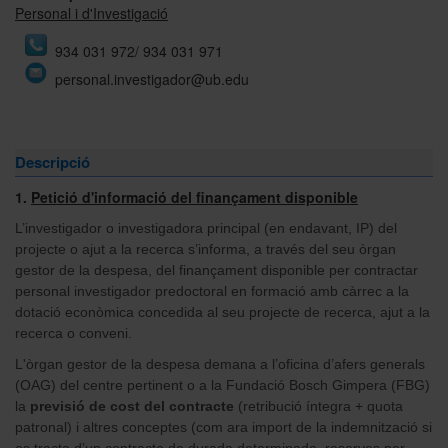
Personal i d'Investigació
934 031 972/ 934 031 971
personal.investigador@ub.edu
Descripció
1.
Petició d'informació del finançament disponible
L’investigador o investigadora principal (en endavant, IP) del
projecte o ajut a la recerca s’informa, a través del seu òrgan
gestor de la despesa, del finançament disponible per contractar
personal investigador predoctoral en formació amb càrrec a la
dotació econòmica concedida al seu projecte de recerca, ajut a la
recerca o conveni.
L'òrgan gestor de la despesa demana a l’oficina d’afers generals
(OAG) del centre pertinent o a la Fundació Bosch Gimpera (FBG)
la
previsió de cost del contracte
(retribució íntegra + quota
patronal) i altres conceptes (com ara import de la indemnització si
es tracta d’un contracte de durada determinada, reserves per