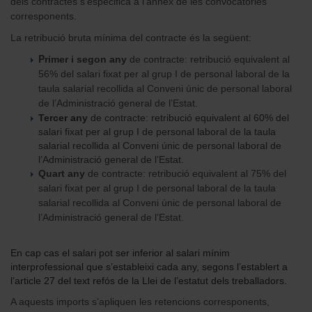
dels contractes s’especifica a l’annex de les convocatòries
corresponents.
La retribució bruta mínima del contracte és la següent:
P
rimer i segon any
de contracte: retribució equivalent al
56% del salari fixat per al grup I de personal laboral de la
taula salarial recollida al Conveni únic de personal laboral
de l’Administració general de l’Estat.
Tercer any
de contracte: retribució equivalent al 60% del
salari fixat per al grup I de personal laboral de la taula
salarial recollida al Conveni únic de personal laboral de
l’Administració general de l’Estat.
Quart any
de contracte: retribució equivalent al 75% del
salari fixat per al grup I de personal laboral de la taula
salarial recollida al Conveni únic de personal laboral de
l’Administració general de l’Estat.
En cap cas el salari pot ser inferior al salari mínim
interprofessional que s’estableixi cada any, segons l’establert a
l’article 27 del text refós de la Llei de l’estatut dels treballadors.
A aquests imports s’apliquen les retencions corresponents,