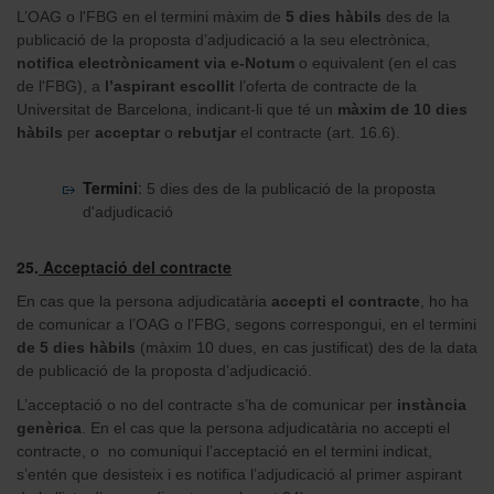
L’OAG o l'FBG en el termini màxim de
5 dies hàbils
des de la
publicació de la proposta d’adjudicació a la seu electrònica,
notifica electrònicament via e-Notum
o equivalent (en el cas
de l'FBG), a
l’aspirant escollit
l’oferta de contracte de la
Universitat de Barcelona, indicant-li que té un
màxim de 10 dies
hàbils
per
acceptar
o
rebutjar
el contracte (art. 16.6).
Termini
:
5 dies des de la publicació de la proposta
d'adjudicació
25.
Acceptació del contracte
En cas que la persona adjudicatària
accepti el contracte
, ho ha
de comunicar a l’OAG o l'FBG, segons correspongui, en el termini
de 5 dies hàbils
(màxim 10 dues, en cas justificat) des de la data
de publicació de la proposta d’adjudicació.
L’acceptació o no del contracte s’ha de comunicar per
instància
genèrica
. En el cas que la persona adjudicatària no accepti el
contracte, o no comuniqui l’acceptació en el termini indicat,
s’entén que desisteix i es notifica l’adjudicació al primer aspirant