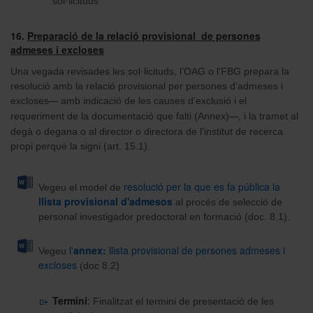
sol·licituds
16.
Preparació de la relació provisional de persones
admeses i excloses
Una vegada revisades les sol·licituds, l’OAG o l'FBG prepara la
resolució amb la relació provisional per persones d’admeses i
excloses
amb indicació de les causes d’exclusió i el
—
requeriment de la documentació que falti (Annex)
i la tramet al
—,
degà o degana o al director o directora de l'institut de recerca
propi perquè la signi (art. 15.1).
r
esolució per la que es fa pública la
Vegeu el model de
llista provisional d'admesos
al procés de selecció de
personal investigador predoctoral en formació (doc. 8.1).
l'
annex:
llista provisional de persones admeses i
Vegeu
excloses
(doc 8.2)
Termini
:
Finalitzat el termini de presentació de les