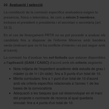
22.
Avaluació i selecció
La constitució de la comissió específica avaluadora exigeix la
presència, física o telemàtica, de com a
mínim 3 membres
,
inclosos el president o presidenta i el secretari o secretària (art.
16.3).
En el cas de finançament PRTR no es pot procedir a avaluar els
candidats fins a disposar de l’informe Minerva amb bandera
verda (indicant que no hi ha conflicte d’interès i es pot seguir amb
el tràmit).
La comissió ha d’avaluar les
sol·licituds
que estaran disponibles
a
l’aplicació (GAIA / CAIAC)
d’acord amb els
criteris
següents:
Nota mitjana de l'expedient acadèmic dels estudis de grau i
màster (o de 1r i 2n cicle): fins a 5 punts d'un total de 10.
Mèrits curriculars: fins a 1 punt d'un total de 10 d'acord
amb els criteris específics relacionats a l'annex 1 de les
bases de la convocatòria
Adequació a les tasques que cal desenvolupar en el marc
del projecte o contracte de recerca al qual quedaria
vinculat: fins a 4 punts d'un total de 10.