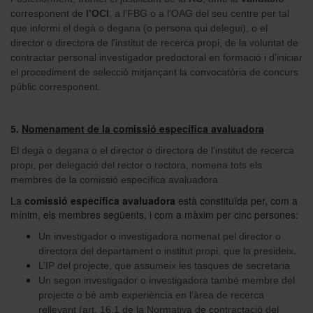
corresponent de
l’OCI
, a l'FBG o a l'OAG del seu centre per tal
que informi el degà o degana (o persona qui delegui), o el
director o directora de l'institut de recerca propi, de la voluntat de
contractar personal investigador predoctoral en formació i d'iniciar
el procediment de selecció mitjançant la convocatòria de concurs
públic corresponent.
5.
Nomenament de la comissió específica avaluadora
El degà o degana o el director o directora de l'institut de recerca
propi, per delegació del rector o rectora, nomena tots els
membres de la comissió específica avaluadora.
La
comissió específica avaluadora
està constituïda per, com a
mínim, els membres següents, i com a màxim per cinc persones:
Un investigador o investigadora nomenat pel director o
.
directora del departament o institut propi, que la presideix
L’IP del projecte, que assumeix les tasques de secretaria
Un segon investigador o investigadora també membre del
projecte o bé amb experiència en l’àrea de recerca
rellevant (art. 16.1 de la Normativa de contractació del