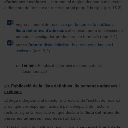
d’admeses i excloses
, i la tramet al degà o degana o al director
o directora de l'institut de recerca propi perquè la signi (art. 15.3).
resolució per la que es fa pública la
Vegeu el model de
llista definitiva d'admesos
al concurs per a la selecció de
personal investigador predoctoral en formació (doc. 9.1).
l
'annex
: llista definitiva de persones admeses i
Vegeu
excloses
(doc. 9.2).
Termini
:
Finalitzat el termini d'esmena de la
documentació
20.
Publicació de la llista definitiva de persones admeses i
excloses
El degà o degana o el director o directora de l'institut de recerca
propi que correspongui, actuant per delegació del rector o
rectora, signa la resolució en què declara la
llista definitiva de
persones admeses i excloses
(art 15.3).
L’OAG o l'FBG fa pública la resolució a la
seu electrònica de la