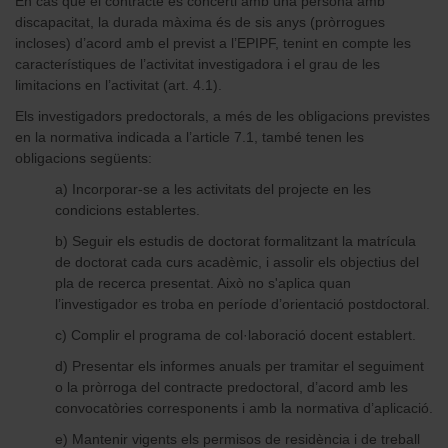
En cas que el contracte es concerti amb una persona amb
discapacitat, la durada màxima és de sis anys (pròrrogues
incloses) d’acord amb el previst a l’EPIPF, tenint en compte les
característiques de l’activitat investigadora i el grau de les
limitacions en l’activitat (art. 4.1).
Els investigadors predoctorals, a més de les obligacions previstes
en la normativa indicada a l’article 7.1, també tenen les
obligacions següents:
a) Incorporar-se a les activitats del projecte en les
condicions establertes.
b) Seguir els estudis de doctorat formalitzant la matrícula
de doctorat cada curs acadèmic, i assolir els objectius del
pla de recerca presentat. Això no s'aplica quan
l’investigador es troba en període d’orientació postdoctoral.
c) Complir el programa de col·laboració docent establert.
d) Presentar els informes anuals per tramitar el seguiment
o la pròrroga del contracte predoctoral, d’acord amb les
convocatòries corresponents i amb la normativa d’aplicació.
e) Mantenir vigents els permisos de residència i de treball