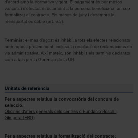
d’acord amb la normativa vigent. El pagament és per mesos
vençuts i s’efectua directament a la persona beneficiària, un cop
formalitzat el contracte. Els mesos de juny i desembre la
mensualitat és doble (art. 6.3).
Terminis:
el mes d’agost és inhàbil a tots els efectes relacionats
amb aquest procediment, inclosa la resolució de reclamacions en
via administrativa. Així mateix, són inhàbils els terminis declarats
com a tals per la Gerència de la UB.
Unitats de referència
Per a aspectes relatius la convocatòria del concurs de
selecció:
Oficines d'afers generals dels centres o Fundació Bosch i
Gimpera (FBG)
Per a aspectes relatius la formalització del contracte: