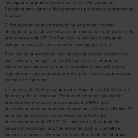
investigador predoctoral en formació de la Universitat de
Barcelona amb càrrec a finançament de projectes o contractes de
recerca).
El finançament de la contractació ha de provenir de fons
obtinguts de projectes i contractes de recerca d'origen divers o de
programes propis d’R+D+I finalistes, la destinació dels quals
inclogui la contractació de personal investigador (art. 2).
En el cas de subvencions, i per tal d’evitar incórrer en dèficit de
justificació per inelegibilitat i en l’obligació de reintegrament,
caldrà comprovar sempre que la normativa d’execució (bases
reguladores i convocatòria) permet imputar despesa per aquesta
tipologia de contractes.
L’1 de març de 2019 es va aprovar el Reial decret 103/2019, d’1
de març, pel qual s’aprova l’Estatut del personal investigador
predoctoral en formació (d’ara endavant EPIPF), que
desenvolupa aquesta modalitat contractual, regulada a l’article 21
de la Llei de la ciència, amb novetats importants. En
desenvolupament de l’EPIPF, la Universitat ja ha adaptat les
seves convocatòries i el 27 de febrer de 2020 el Consell de
Govern va aprovar la Normativa reguladora de la col·laboració