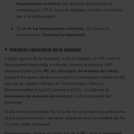
finançament suficient
per assumir la despesa de
contractació i l’IP hi dona el vistiplau, s’inicien els tràmits
per a la contractació.
Si
no hi ha finançament suficient
, no s’inicia la
contractació i
finalitza la tramitació
.
4.
Gravació i aprovació de la despesa
L’òrgan gestor de la despesa, amb el vistiplau de l’IP i amb el
finançament disponible confirmat, tramita al sistema SAP
(Atenea-Ecofin) una
RC
en concepte de
reserva de crèdit
,
indicant les dades de la convocatòria (contractació predoctoral),
que ha de validar l’Oficina de Control Intern, Riscos i
Responsabilitat Social Corporativa (OCI), i hi adjunta el
document de previsió de cost
pel cost total previst del
contracte.
El document comptable RC s’ha de fer el primer any amb càrrec
al pressupost corrent i als anys següents amb possibilitat de fer-
ho amb crèdit plurianual.
Posteriorment, tramet el justificant de la
RC
, amb la
validació