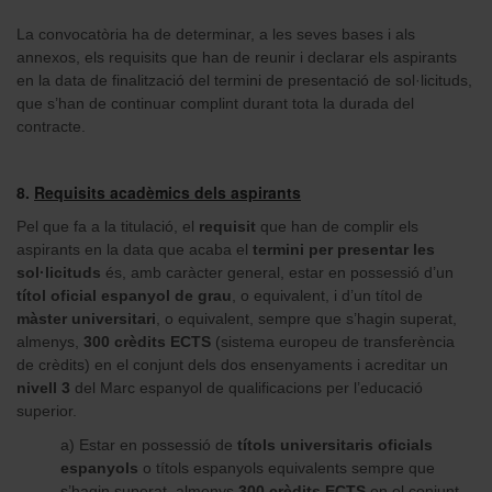
La convocatòria ha de determinar, a les seves bases i als
annexos, els requisits que han de reunir i declarar els aspirants
en la data de finalització del termini de presentació de sol·licituds,
que s’han de continuar complint durant tota la durada del
contracte.
8.
Requisits acadèmics dels aspirants
Pel que fa a la titulació, el
requisit
que han de complir els
aspirants en la data que acaba el
termini per presentar les
sol·licituds
és, amb caràcter general, estar en possessió d’un
títol oficial espanyol de grau
, o equivalent, i d’un títol de
màster universitari
, o equivalent, sempre que s’hagin superat,
almenys,
300 crèdits ECTS
(sistema europeu de transferència
de crèdits) en el conjunt dels dos ensenyaments i acreditar un
nivell 3
del Marc espanyol de qualificacions per l’educació
superior.
a) Estar en possessió de
títols universitaris oficials
espanyols
o títols espanyols equivalents sempre que
s’hagin superat, almenys
300 crèdits ECTS
en el conjunt