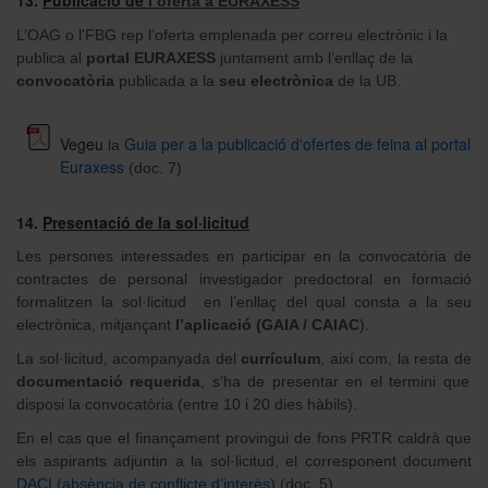
l’oferta a EURAXESS
L’OAG o l'FBG rep l’oferta emplenada per correu electrònic i la
publica al
portal EURAXESS
juntament amb l’enllaç de la
convocatòria
publicada a la
seu electrònica
de la UB.
Vegeu
Guia per a la publicació d'ofertes de feina al portal
la
Euraxess
(doc. 7)
14.
Presentació de la sol·licitud
Les persones interessades en participar en la convocatòria de
contractes de personal investigador predoctoral en formació
formalitzen la sol·licitud en l’enllaç del qual consta a la seu
electrònica, mitjançant
l’aplicació (GAIA / CAIAC
).
La sol·licitud, acompanyada del
currículum
, així com, la resta de
documentació requerida
, s’ha de presentar en el termini que
disposi la convocatòria (entre 10 i 20 dies hàbils).
En el cas que el finançament provingui de fons PRTR caldrà que
els aspirants adjuntin a la sol·licitud, el corresponent document
DACI (absència de conflicte d’interès)
(doc. 5)