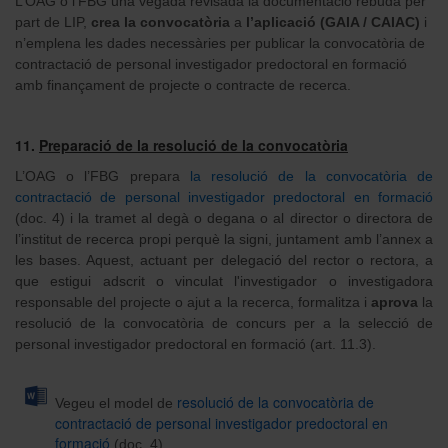
L’OAG o l’FBG una vegada revisada la documentació rebuda per
part de LIP,
crea la convocatòria
a
l’aplicació (GAIA / CAIAC)
i
n’emplena les dades necessàries per publicar la convocatòria de
contractació de personal investigador predoctoral en formació
amb finançament de projecte o contracte de recerca.
11.
Preparació de la resolució de la convocatòria
L’OAG o l’FBG prepara
la resolució de la convocatòria de
contractació de personal investigador predoctoral en formació
(doc. 4) i la tramet al degà o degana o al director o directora de
l’institut de recerca propi perquè la signi, juntament amb l’annex a
les bases. Aquest, actuant per delegació del rector o rectora, a
que estigui adscrit o vinculat l'investigador o investigadora
responsable del projecte o ajut a la recerca, formalitza i
aprova
la
resolució de la convocatòria de concurs per a la selecció de
personal investigador predoctoral en formació (art. 11.3).
resolució de la convocatòria de
Vegeu el model de
contractació de personal investigador predoctoral en
formació
(doc. 4).