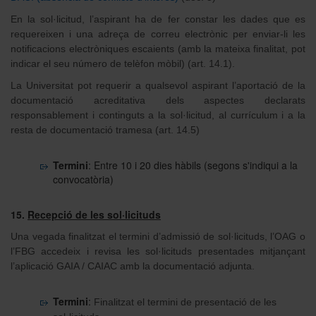
En la sol·licitud, l’aspirant ha de fer constar les dades que es
requereixen i una adreça de correu electrònic per enviar-li les
notificacions electròniques escaients (amb la mateixa finalitat, pot
indicar el seu número de telèfon mòbil) (art. 14.1).
La Universitat pot requerir a qualsevol aspirant l’aportació de la
documentació acreditativa dels aspectes declarats
responsablement i continguts a la sol·licitud, al currículum i a la
resta de documentació tramesa (art. 14.5)
Termini
: Entre 10 i 20 dies hàbils (segons s'indiqui a la
convocatòria)
15.
Recepció de les sol·licituds
Una vegada finalitzat el termini d’admissió de sol·licituds, l’OAG o
l’FBG accedeix i revisa les sol·licituds presentades mitjançant
l’aplicació GAIA / CAIAC amb la documentació adjunta.
Termini
:
Finalitzat el termini de presentació de les