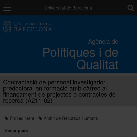
Navegació
toolb
Universitat de Barcelona
Els processos de qualitat UB
Agència de
Polítiques i de
Activitats i projectes
Qualitat
Catàleg de serveis
Contractació de personal investigador
predoctoral en formació amb càrrec al
L'Agència
finançament de projectes o contractes de
recerca (A211-02)
Directori
Procediment
Àmbit de Recursos Humans
Descripció: