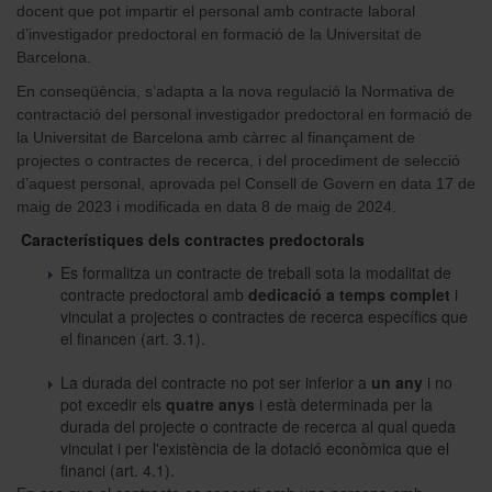
docent que pot impartir el personal amb contracte laboral
d’investigador predoctoral en formació de la Universitat de
Barcelona.
En conseqüència, s’adapta a la nova regulació la Normativa de
contractació del personal investigador predoctoral en formació de
la Universitat de Barcelona amb càrrec al finançament de
projectes o contractes de recerca, i del procediment de selecció
d’aquest personal, aprovada pel Consell de Govern en data 17 de
maig de 2023 i modificada en data 8 de maig de 2024.
Característiques dels contractes predoctorals
Es formalitza un contracte de treball sota la modalitat de
contracte predoctoral amb
dedicació a temps complet
i
vinculat a projectes o contractes de recerca específics que
el financen (art. 3.1).
La durada del contracte no pot ser inferior a
un any
i no
pot excedir els
quatre anys
i està determinada per la
durada del projecte o contracte de recerca al qual queda
vinculat i per l'existència de la dotació econòmica que el
financi (art. 4.1).