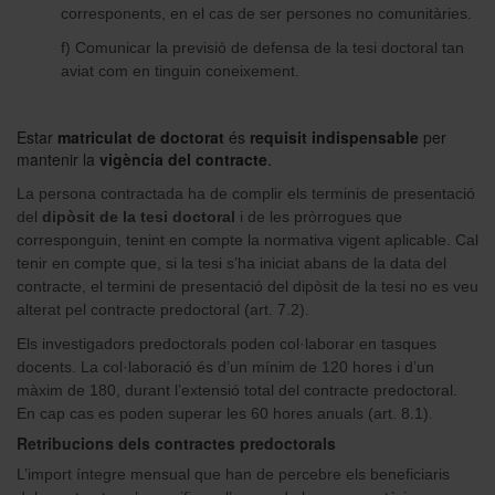
corresponents, en el cas de ser persones no comunitàries.
f) Comunicar la previsió de defensa de la tesi doctoral tan
aviat com en tinguin coneixement.
Estar
matriculat de doctorat
és
requisit indispensable
per
mantenir la
vigència del contracte
.
La persona contractada ha de complir els terminis de presentació
del
dipòsit de la tesi doctoral
i de les pròrrogues que
corresponguin, tenint en compte la normativa vigent aplicable. Cal
tenir en compte que, si la tesi s’ha iniciat abans de la data del
contracte, el termini de presentació del dipòsit de la tesi no es veu
alterat pel contracte predoctoral (art. 7.2).
Els investigadors predoctorals poden col·laborar en tasques
docents. La col·laboració és d’un mínim de 120 hores i d’un
màxim de 180, durant l’extensió total del contracte predoctoral.
En cap cas es poden superar les 60 hores anuals (art. 8.1).
Retribucions dels contractes predoctorals
L’import íntegre mensual que han de percebre els beneficiaris