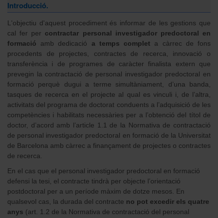
Introducció.
L'objectiu d'aquest procediment és informar de les gestions que
cal fer per
contractar personal investigador predoctoral en
formació
amb dedicació
a temps complet
a càrrec de fons
procedents de projectes, contractes de recerca, innovació o
transferència i de programes de caràcter finalista extern que
prevegin la contractació de personal investigador predoctoral en
formació perquè dugui a terme simultàniament, d’una banda,
tasques de recerca en el projecte al qual es vinculi i, de l’altra,
activitats del programa de doctorat conduents a l’adquisició de les
competències i habilitats necessàries per a l’obtenció del títol de
doctor, d’acord amb l’article 1.1 de la Normativa de contractació
de personal investigador predoctoral en formació de la Universitat
de Barcelona amb càrrec a finançament de projectes o contractes
de recerca.
En el cas que el personal investigador predoctoral en formació
defensi la tesi, el contracte tindrà per objecte l’orientació
postdoctoral per a un període màxim de dotze mesos. En
qualsevol cas, la durada del contracte
no pot excedir els quatre
anys
(art. 1.2 de la Normativa de contractació del personal