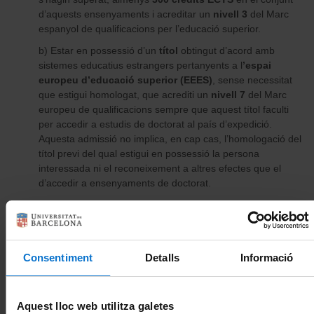
d’aquests ensenyaments i acreditar un
nivell 3
del Marc
espanyol de qualificacions per l’educació superior.
b) Estar en possessió d’un
títol
obtingut d’acord amb
sistemes educatius estrangers pertanyents a l
’espai
europeu d’educació superior (EEES)
, sense necessitat
que estigui homologat, que acrediti un
nivell 7
del Marc
europeu de qualificacions sempre que aquest títol faculti
per accedir a estudis de doctorat al país d’expedició.
Aquesta admissió no implica, en cap cas, l’homologació del
títol previ del qual estigui en possessió la persona
interessada ni el reconeixement a altres efectes que el
d’accedir a ensenyaments de doctorat.
c) Estar en possessió d’un
títol
obtingut d’acord amb
sistemes educatius estrangers
aliens a l’EEES
, sense
necessitat que estigui homologat, amb la comprovació
prèvia per part de la Universitat de Barcelona que aquest
Consentiment
Detalls
Informació
títol acredita un nivell de formació
equivalent
al del
títol
oficial espanyol
de màster universitari
i que, al país
d’expedició, faculta per accedir a estudis de doctorat.
Aquest lloc web utilitza galetes
Aquesta admissió no implica, en cap cas, l’homologació del