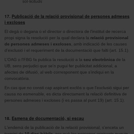
sol·licituds
17.
Publicació de la relació provisional de persones admeses
i excloses
El degà o degana o el director o directora de l'institut de recerca
propi signa la resolució per la qual declara la
relació provisional
de persones admeses i excloses
, amb indicació de les causes
d’exclusió i el requeriment de la documentació que falti (art. 15.1).
L’OAG o l'FBG fa publica la resolució a la
seu electrònica
de la
UB, sens perjudici que se'n pugui fer publicitat addicional, a
afectes de difusió, al web corresponent que s’indiqui en la
convocatòria.
En cas que no consti cap aspirant exclòs o que l’exclusió sigui per
causa no esmenable, es dicta directament la relació definitiva de
persones admeses i excloses (i es passa al punt 19) (art. 15.1).
18.
Esmena de documentació, si escau
L'endemà de la publicació de la relació provisional, s’enceta un
termini de
10 dies hàbils
, per què les persones aspirants puguin