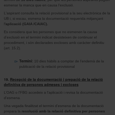
esmenar la manca que en causa l’exclusió.
L'aspirant consulta la relació provisional a la seu electrònica de la
UB i, si escau, esmena la documentació requerida mitjançant
l
'aplicació (GAIA /CAIAC).
Es considera que les persones que no esmenen la causa
d’exclusió en el termini indicat desisteixen de continuar el
procediment, i són declarades excloses amb caràcter definitiu
(art. 15.2).
Termini
:
10 dies hàbils a comptar de l'endemà de la
publicació de la relació provisional
19.
Recepció de la documentació i prepació de la relació
definitiva de persones admeses i excloses
L’OAG o l'FBG accedeix a l'aplicació i revisa la documentació
d'esmena.
Una vegada finalitzat el termini d’esmena de la documentació
prepara la
resolució amb la relació definitiva per persones