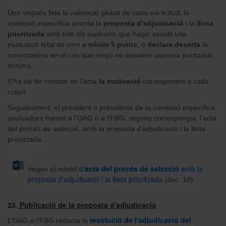
Una vegada feta la valoració global de cada sol·licitud, la
comissió específica acorda la
proposta d’adjudicació
i la
llista
prioritzada
amb tots els aspirants que hagin assolit una
puntuació total de com a
mínim 5 punts
, o
declara deserta
la
convocatòria en el cas que ningú no assoleixi aquesta puntuació
mínima.
S’ha de fer constar en l’acta
la motivació
corresponent a cada
criteri.
Seguidament, el president o presidenta de la comissió específica
avaluadora tramet a l’OAG o a l'FBG, segons correspongui, l’acta
del procés de selecció, amb la proposta d’adjudicació i la llista
prioritzada.
d'
a
cta del procés de selecció
amb la
Vegeu el model
proposta d'adjudicació i la llista prioritzada
(doc. 10).
23.
Publicació de la proposta d'adjudicació
resolució de l'adjudicació del
L’OAG o l'FBG redacta la