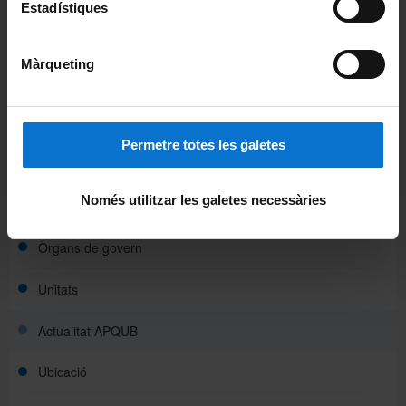
universitats catalanes
Estadístiques
Màrqueting
Comparteix-ho:
Imprimeix
Permetre totes les galetes
L'Agència
Només utilitzar les galetes necessàries
Reglament
Òrgans de govern
Unitats
Actualitat APQUB
Ubicació