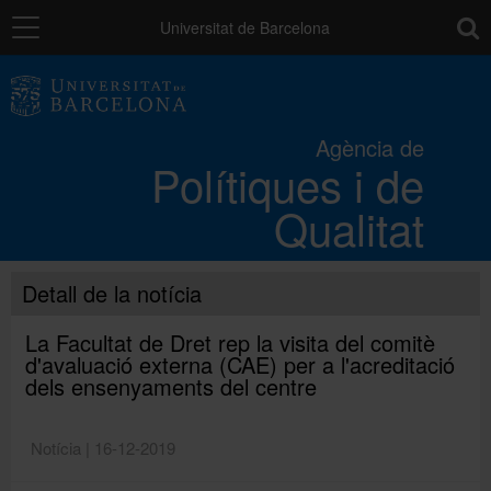
Navegació
toolb
Universitat de Barcelona
Els processos de qualitat UB
Agència de
Polítiques i de
Activitats i projectes
Qualitat
Catàleg de serveis
Detall de la notícia
L'Agència
La Facultat de Dret rep la visita del comitè
d'avaluació externa (CAE) per a l'acreditació
dels ensenyaments del centre
Directori
Notícia | 16-12-2019