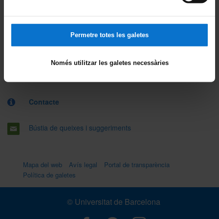
Permetre totes les galetes
Ubicació
.
Només utilitzar les galetes necessàries
.
Contacte
Bústia de queixes i suggeriments
Mapa del web
Avís legal
Portal de transparència
Política de galetes
© Universitat de Barcelona