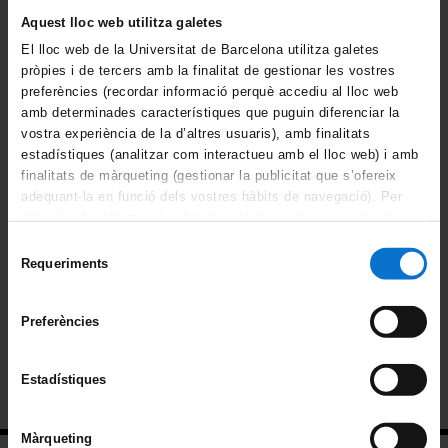
Comparteix-ho:
Aquest lloc web utilitza galetes
El lloc web de la Universitat de Barcelona utilitza galetes
pròpies i de tercers amb la finalitat de gestionar les vostres
Catàleg de serveis
preferències (recordar informació perquè accediu al lloc web
amb determinades característiques que puguin diferenciar la
vostra experiència de la d’altres usuaris), amb finalitats
Academicodocent
estadístiques (analitzar com interactueu amb el lloc web) i amb
finalitats de màrqueting (gestionar la publicitat que s’ofereix
Processos Organitzatius
adequant-la en funció dels vostres hàbits de navegació). Per
obtenir més informació sobre les galetes podeu consultar la
Descripció i anàlisi de procediments
Política de galetes del lloc web de la Universitat de
Selecció
Barcelona
.
Requeriments
de
Suport per a l'elaboració de cartes de serveis
consentiment
Suport en el desplegament del model de gestió
Preferències
per processos
Estadístiques
Recerca
Màrqueting