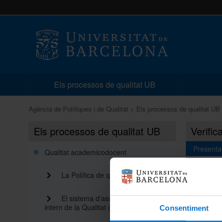
Els processos de qualitat UB
Agència de Polítiques i de Qualitat
Els processos de qualitat UB
Els processos de qualitat UB
Verific
Presenta
Qualitat academicodocent
Les pro
La Política de qualitat de la UB
d'avaluac
reconegu
El sistema d'assegurament
Consell d
intern de la Qualitat (SAIQU)
Consentiment
La Llei 