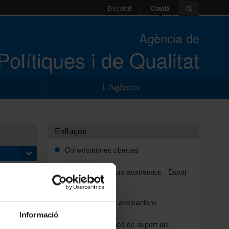
Català
Directori
Agència de
Polítiques i de Qualitat
L'Agència
Enllaços
Convocatòries obertes
Dades i indicadors acadèmics - Espai
procés
VSMA
ualitat
ant al
Resultats de les avaluacions
Informació
tableix
Documents i eines de suport als