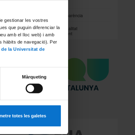
centres
r a la
Portal de transparència
ó dels
 de gestionar les vostres
tableix
ues que puguin diferenciar la
La Unitat de Qualitat
dis que
Academicodocent
tueu amb el lloc web) i amb
dicions
de ser
es hàbits de navegació). Per
 per la
 de la Universitat de
rgànica
s quals
ols (RD
Màrqueting
ió
del
a en el
lacions
etre totes les galetes
 que es
missió