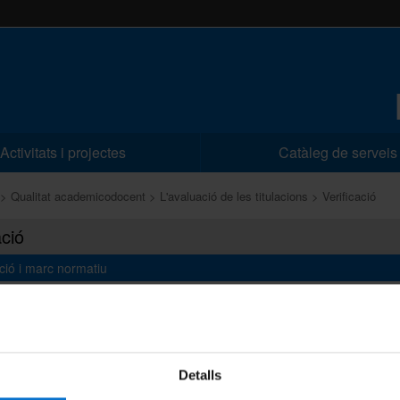
Activitats i projectes
Catàleg de serveis
Qualitat academicodocent
L'avaluació de les titulacions
Verificació
ació
ció i marc normatiu
postes de nous ensenyaments oficials s'han de sotmetre a un 
ió prèvia, anomenat verificació. En aquest procés, les agències de q
des en l'àmbit europeu han d'emetre un informe d'avaluació vincul
'Universitats (CU).
Detalls
Orgànica 4/2007, per la que es modifica la Llei Orgànica 6/2001, es