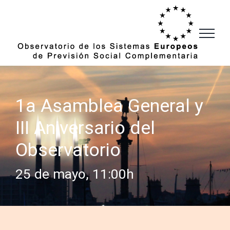
Saltar
al
contenido
1a Asamblea General y
III Aniversario del
Observatorio
25 de mayo, 11:00h