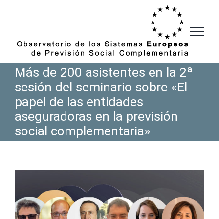
Saltar
al
contenido
Más de 200 asistentes en la 2ª
sesión del seminario sobre «El
papel de las entidades
aseguradoras en la previsión
social complementaria»
Ver
imagen
más
grande