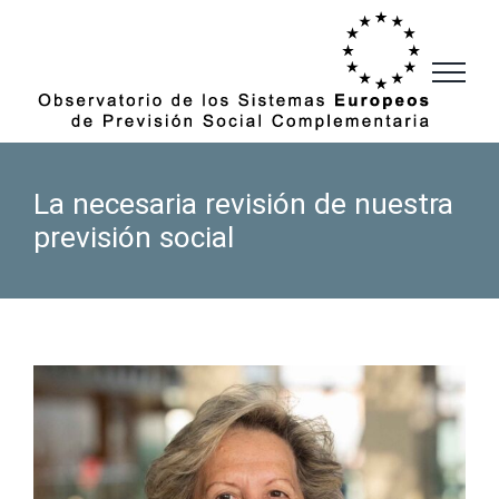
Saltar
al
contenido
La necesaria revisión de nuestra
previsión social
Ver
imagen
más
grande